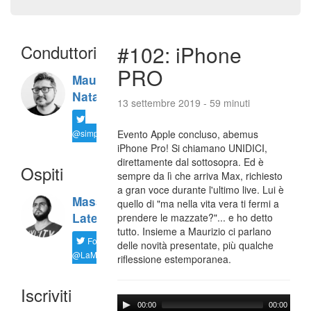
Conduttori
#102: iPhone
PRO
Maurizio
Natali
13 settembre 2019 - 59 minuti
@simplemal
Evento Apple concluso, abemus
iPhone Pro! Si chiamano UNIDICI,
direttamente dal sottosopra. Ed è
Ospiti
sempre da lì che arriva Max, richiesto
a gran voce durante l'ultimo live. Lui è
Massimiliano
quello di "ma nella vita vera ti fermi a
Latella
prendere le mazzate?"... e ho detto
tutto. Insieme a Maurizio ci parlano
Follow
delle novità presentate, più qualche
@LaMaxImages
riflessione estemporanea.
Iscriviti
00:00
00:00