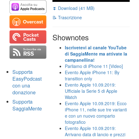
⏬ Download (41 MB)
📝 Trascrizione
Shownotes
Iscrivetevi al canale YouTube
di SaggiaMente ma attivate la
campanellina!
Parliamo di iPhone 11 [Video]
Supporta
Evento Apple iPhone 11: By
EasyPodcast
transition only
Evento Apple 10.09.2019:
con una
Ufficiale la Serie 5 di Apple
donazione
Watch
Supporta
Evento Apple 10.09.2019: Ecco
SaggiaMente
iPhone 11, nelle sue tre varianti
e con un nuovo comparto
fotografico
Evento Apple 10.09.2019:
Arrivano data di lancio e prezzi