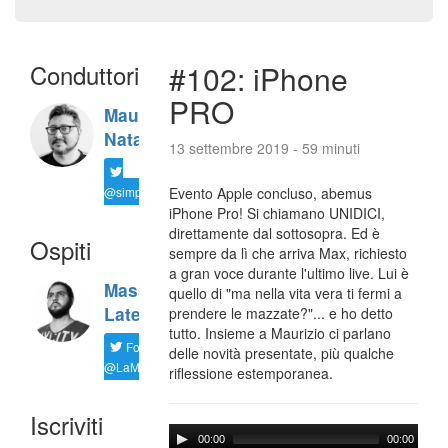
Conduttori
#102: iPhone
PRO
Maurizio
Natali
13 settembre 2019 - 59 minuti
@simplemal
Evento Apple concluso, abemus
iPhone Pro! Si chiamano UNIDICI,
direttamente dal sottosopra. Ed è
Ospiti
sempre da lì che arriva Max, richiesto
a gran voce durante l'ultimo live. Lui è
Massimiliano
quello di "ma nella vita vera ti fermi a
Latella
prendere le mazzate?"... e ho detto
tutto. Insieme a Maurizio ci parlano
Follow
delle novità presentate, più qualche
@LaMaxImages
riflessione estemporanea.
Iscriviti
00:00
00:00