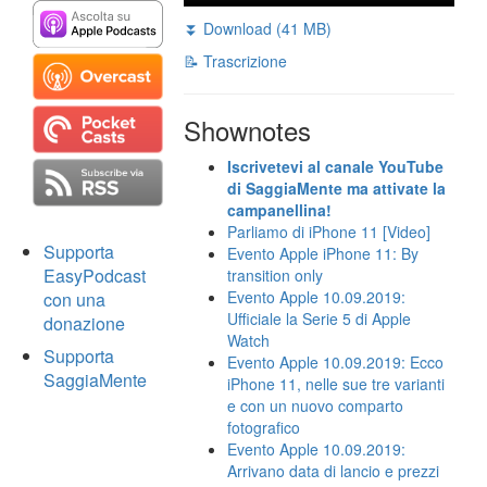
⏬ Download (41 MB)
📝 Trascrizione
Shownotes
Iscrivetevi al canale YouTube
di SaggiaMente ma attivate la
campanellina!
Parliamo di iPhone 11 [Video]
Supporta
Evento Apple iPhone 11: By
EasyPodcast
transition only
Evento Apple 10.09.2019:
con una
Ufficiale la Serie 5 di Apple
donazione
Watch
Supporta
Evento Apple 10.09.2019: Ecco
SaggiaMente
iPhone 11, nelle sue tre varianti
e con un nuovo comparto
fotografico
Evento Apple 10.09.2019:
Arrivano data di lancio e prezzi