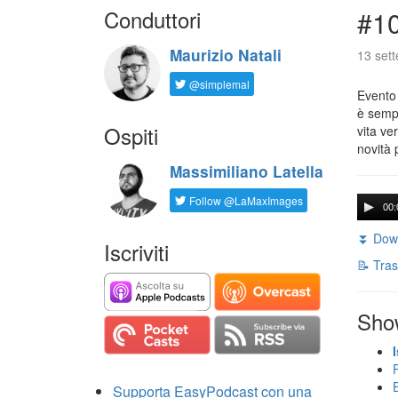
Conduttori
#1
Maurizio Natali
13 set
@simplemal
Evento
è sempr
Ospiti
vita ve
novità 
Massimiliano Latella
Follow @LaMaxImages
00:
⏬ Down
Iscriviti
📝 Tras
Sho
Supporta EasyPodcast con una