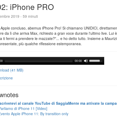
02: iPhone PRO
tembre 2019 - 59 minuti
 Apple concluso, abemus iPhone Pro! Si chiamano UNIDICI, direttament
e da lì che arriva Max, richiesto a gran voce durante l'ultimo live. Lui è
ra ti fermi a prendere le mazzate?"... e ho detto tutto. Insieme a Maurizi
presentate, più qualche riflessione estemporanea.
00
00:00
load (41 MB)
crizione
wnotes
Iscrivetevi al canale YouTube di SaggiaMente ma attivate la campa
Parliamo di iPhone 11 [Video]
Evento Apple iPhone 11: By transition only