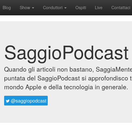
Blog
Show
Conduttori
Ospiti
Live
Contattaci
SaggioPodcast
Quando gli articoli non bastano, SaggiaMente 
puntata del SaggioPodcast si approfondisco t
mondo Apple e della tecnologia in generale.
@saggiopodcast