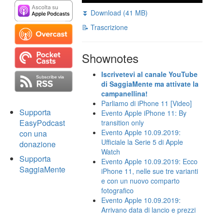
⏬ Download (41 MB)
📝 Trascrizione
Shownotes
Iscrivetevi al canale YouTube
di SaggiaMente ma attivate la
campanellina!
Parliamo di iPhone 11 [Video]
Supporta
Evento Apple iPhone 11: By
EasyPodcast
transition only
Evento Apple 10.09.2019:
con una
Ufficiale la Serie 5 di Apple
donazione
Watch
Supporta
Evento Apple 10.09.2019: Ecco
SaggiaMente
iPhone 11, nelle sue tre varianti
e con un nuovo comparto
fotografico
Evento Apple 10.09.2019:
Arrivano data di lancio e prezzi