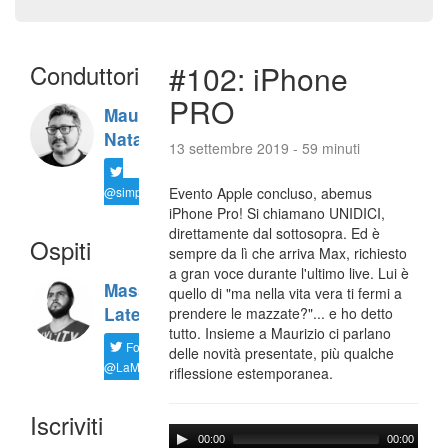
Conduttori
#102: iPhone
PRO
Maurizio
Natali
13 settembre 2019 - 59 minuti
@simplemal
Evento Apple concluso, abemus
iPhone Pro! Si chiamano UNIDICI,
direttamente dal sottosopra. Ed è
Ospiti
sempre da lì che arriva Max, richiesto
a gran voce durante l'ultimo live. Lui è
Massimiliano
quello di "ma nella vita vera ti fermi a
Latella
prendere le mazzate?"... e ho detto
tutto. Insieme a Maurizio ci parlano
Follow
delle novità presentate, più qualche
@LaMaxImages
riflessione estemporanea.
Iscriviti
00:00
00:00