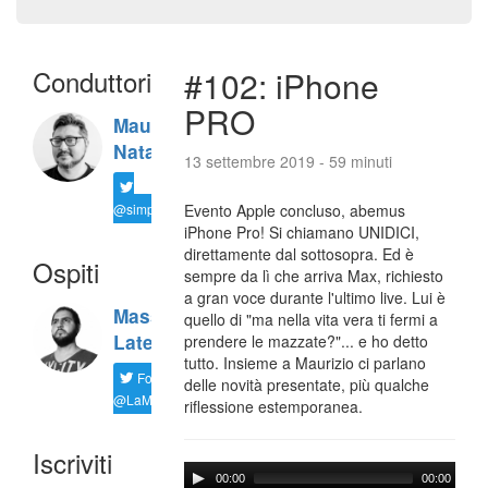
Conduttori
#102: iPhone
PRO
Maurizio
Natali
13 settembre 2019 - 59 minuti
@simplemal
Evento Apple concluso, abemus
iPhone Pro! Si chiamano UNIDICI,
direttamente dal sottosopra. Ed è
Ospiti
sempre da lì che arriva Max, richiesto
a gran voce durante l'ultimo live. Lui è
Massimiliano
quello di "ma nella vita vera ti fermi a
Latella
prendere le mazzate?"... e ho detto
tutto. Insieme a Maurizio ci parlano
Follow
delle novità presentate, più qualche
@LaMaxImages
riflessione estemporanea.
Iscriviti
00:00
00:00