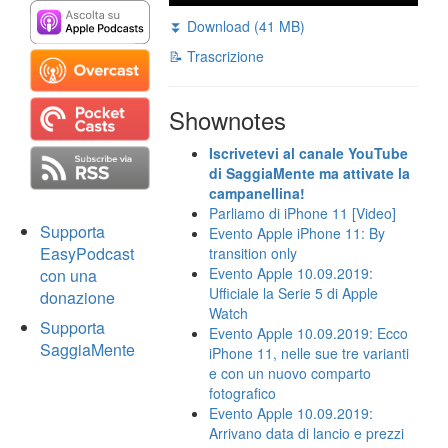
⏬ Download (41 MB)
📝 Trascrizione
Shownotes
Iscrivetevi al canale YouTube
di SaggiaMente ma attivate la
campanellina!
Parliamo di iPhone 11 [Video]
Supporta
Evento Apple iPhone 11: By
EasyPodcast
transition only
Evento Apple 10.09.2019:
con una
Ufficiale la Serie 5 di Apple
donazione
Watch
Supporta
Evento Apple 10.09.2019: Ecco
SaggiaMente
iPhone 11, nelle sue tre varianti
e con un nuovo comparto
fotografico
Evento Apple 10.09.2019:
Arrivano data di lancio e prezzi