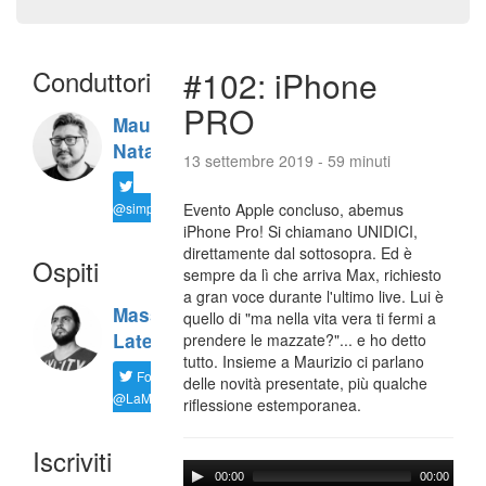
Conduttori
#102: iPhone
PRO
Maurizio
Natali
13 settembre 2019 - 59 minuti
@simplemal
Evento Apple concluso, abemus
iPhone Pro! Si chiamano UNIDICI,
direttamente dal sottosopra. Ed è
Ospiti
sempre da lì che arriva Max, richiesto
a gran voce durante l'ultimo live. Lui è
Massimiliano
quello di "ma nella vita vera ti fermi a
Latella
prendere le mazzate?"... e ho detto
tutto. Insieme a Maurizio ci parlano
Follow
delle novità presentate, più qualche
@LaMaxImages
riflessione estemporanea.
Iscriviti
00:00
00:00