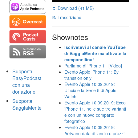
⏬ Download (41 MB)
📝 Trascrizione
Shownotes
Iscrivetevi al canale YouTube
di SaggiaMente ma attivate la
campanellina!
Parliamo di iPhone 11 [Video]
Supporta
Evento Apple iPhone 11: By
EasyPodcast
transition only
Evento Apple 10.09.2019:
con una
Ufficiale la Serie 5 di Apple
donazione
Watch
Supporta
Evento Apple 10.09.2019: Ecco
SaggiaMente
iPhone 11, nelle sue tre varianti
e con un nuovo comparto
fotografico
Evento Apple 10.09.2019:
Arrivano data di lancio e prezzi