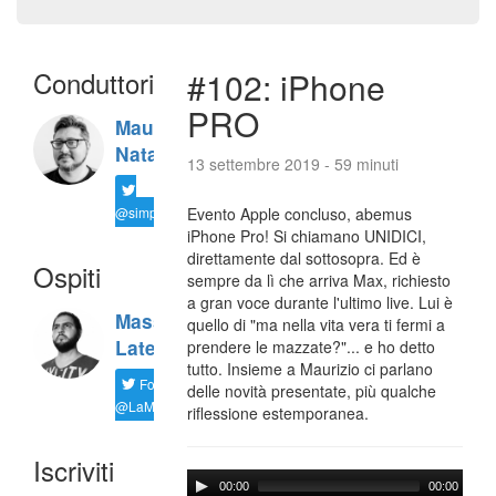
Conduttori
#102: iPhone
PRO
Maurizio
Natali
13 settembre 2019 - 59 minuti
@simplemal
Evento Apple concluso, abemus
iPhone Pro! Si chiamano UNIDICI,
direttamente dal sottosopra. Ed è
Ospiti
sempre da lì che arriva Max, richiesto
a gran voce durante l'ultimo live. Lui è
Massimiliano
quello di "ma nella vita vera ti fermi a
Latella
prendere le mazzate?"... e ho detto
tutto. Insieme a Maurizio ci parlano
Follow
delle novità presentate, più qualche
@LaMaxImages
riflessione estemporanea.
Iscriviti
00:00
00:00