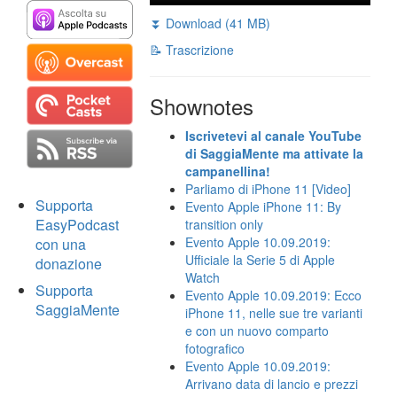
⏬ Download (41 MB)
📝 Trascrizione
Shownotes
Iscrivetevi al canale YouTube
di SaggiaMente ma attivate la
campanellina!
Parliamo di iPhone 11 [Video]
Supporta
Evento Apple iPhone 11: By
EasyPodcast
transition only
Evento Apple 10.09.2019:
con una
Ufficiale la Serie 5 di Apple
donazione
Watch
Supporta
Evento Apple 10.09.2019: Ecco
SaggiaMente
iPhone 11, nelle sue tre varianti
e con un nuovo comparto
fotografico
Evento Apple 10.09.2019:
Arrivano data di lancio e prezzi