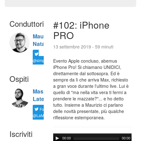
Conduttori
#102: iPhone
PRO
Maurizio
Natali
13 settembre 2019 - 59 minuti
@simplemal
Evento Apple concluso, abemus
iPhone Pro! Si chiamano UNIDICI,
direttamente dal sottosopra. Ed è
Ospiti
sempre da lì che arriva Max, richiesto
a gran voce durante l'ultimo live. Lui è
Massimiliano
quello di "ma nella vita vera ti fermi a
Latella
prendere le mazzate?"... e ho detto
tutto. Insieme a Maurizio ci parlano
Follow
delle novità presentate, più qualche
@LaMaxImages
riflessione estemporanea.
Iscriviti
00:00
00:00