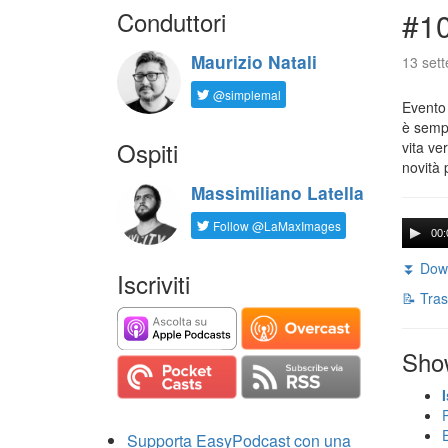
Conduttori
#1
Maurizio Natali
13 set
@simplemal
Evento
è sempr
Ospiti
vita ve
novità 
Massimiliano Latella
Follow @LaMaxImages
00:
⏬ Down
Iscriviti
📝 Tras
Sho
Supporta EasyPodcast con una