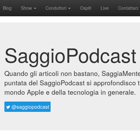
Blog
Show
Conduttori
Ospiti
Live
Contattaci
SaggioPodcast
Quando gli articoli non bastano, SaggiaMente 
puntata del SaggioPodcast si approfondisco t
mondo Apple e della tecnologia in generale.
@saggiopodcast