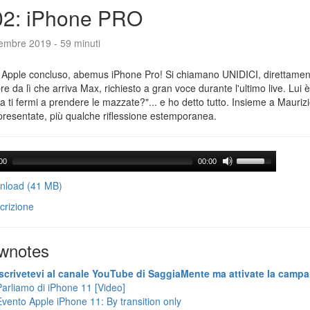
02: iPhone PRO
tembre 2019 - 59 minuti
 Apple concluso, abemus iPhone Pro! Si chiamano UNIDICI, direttament
e da lì che arriva Max, richiesto a gran voce durante l'ultimo live. Lui è
ra ti fermi a prendere le mazzate?"... e ho detto tutto. Insieme a Maurizi
presentate, più qualche riflessione estemporanea.
00
00:00
load (41 MB)
crizione
wnotes
Iscrivetevi al canale YouTube di SaggiaMente ma attivate la campa
Parliamo di iPhone 11 [Video]
Evento Apple iPhone 11: By transition only