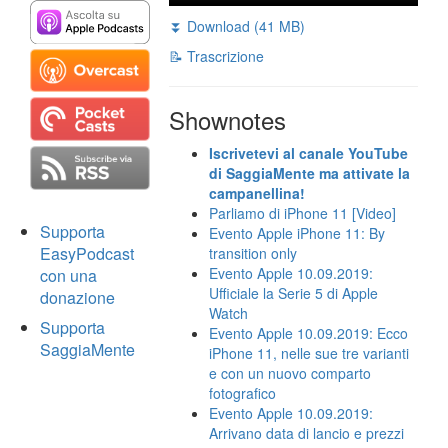
⏬ Download (41 MB)
📝 Trascrizione
Shownotes
Iscrivetevi al canale YouTube
di SaggiaMente ma attivate la
campanellina!
Parliamo di iPhone 11 [Video]
Supporta
Evento Apple iPhone 11: By
EasyPodcast
transition only
Evento Apple 10.09.2019:
con una
Ufficiale la Serie 5 di Apple
donazione
Watch
Supporta
Evento Apple 10.09.2019: Ecco
SaggiaMente
iPhone 11, nelle sue tre varianti
e con un nuovo comparto
fotografico
Evento Apple 10.09.2019:
Arrivano data di lancio e prezzi