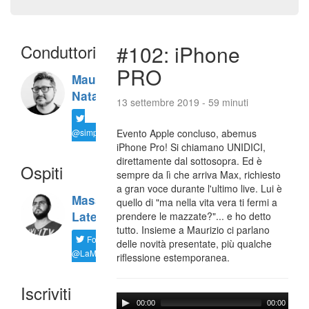
Conduttori
#102: iPhone
PRO
Maurizio
Natali
13 settembre 2019 - 59 minuti
@simplemal
Evento Apple concluso, abemus
iPhone Pro! Si chiamano UNIDICI,
direttamente dal sottosopra. Ed è
Ospiti
sempre da lì che arriva Max, richiesto
a gran voce durante l'ultimo live. Lui è
Massimiliano
quello di "ma nella vita vera ti fermi a
Latella
prendere le mazzate?"... e ho detto
tutto. Insieme a Maurizio ci parlano
Follow
delle novità presentate, più qualche
@LaMaxImages
riflessione estemporanea.
Iscriviti
00:00
00:00