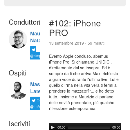
Conduttori
#102: iPhone
PRO
Maurizio
Natali
13 settembre 2019 - 59 minuti
@simplemal
Evento Apple concluso, abemus
iPhone Pro! Si chiamano UNIDICI,
direttamente dal sottosopra. Ed è
Ospiti
sempre da lì che arriva Max, richiesto
a gran voce durante l'ultimo live. Lui è
Massimiliano
quello di "ma nella vita vera ti fermi a
Latella
prendere le mazzate?"... e ho detto
tutto. Insieme a Maurizio ci parlano
Follow
delle novità presentate, più qualche
@LaMaxImages
riflessione estemporanea.
Iscriviti
00:00
00:00