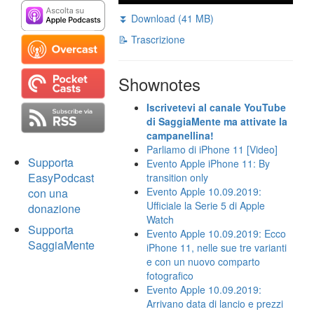
⏬ Download (41 MB)
📝 Trascrizione
Shownotes
Iscrivetevi al canale YouTube
di SaggiaMente ma attivate la
campanellina!
Parliamo di iPhone 11 [Video]
Supporta
Evento Apple iPhone 11: By
EasyPodcast
transition only
Evento Apple 10.09.2019:
con una
Ufficiale la Serie 5 di Apple
donazione
Watch
Supporta
Evento Apple 10.09.2019: Ecco
SaggiaMente
iPhone 11, nelle sue tre varianti
e con un nuovo comparto
fotografico
Evento Apple 10.09.2019:
Arrivano data di lancio e prezzi