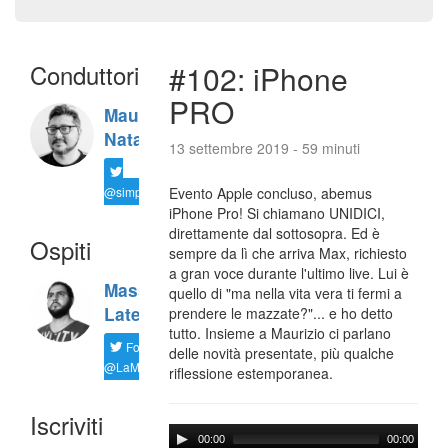
Conduttori
#102: iPhone
PRO
Maurizio
Natali
13 settembre 2019 - 59 minuti
@simplemal
Evento Apple concluso, abemus
iPhone Pro! Si chiamano UNIDICI,
direttamente dal sottosopra. Ed è
Ospiti
sempre da lì che arriva Max, richiesto
a gran voce durante l'ultimo live. Lui è
Massimiliano
quello di "ma nella vita vera ti fermi a
Latella
prendere le mazzate?"... e ho detto
tutto. Insieme a Maurizio ci parlano
Follow
delle novità presentate, più qualche
@LaMaxImages
riflessione estemporanea.
Iscriviti
00:00
00:00