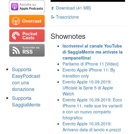
⏬ Download (41 MB)
📝 Trascrizione
Shownotes
Iscrivetevi al canale YouTube
di SaggiaMente ma attivate la
campanellina!
Parliamo di iPhone 11 [Video]
Supporta
Evento Apple iPhone 11: By
EasyPodcast
transition only
Evento Apple 10.09.2019:
con una
Ufficiale la Serie 5 di Apple
donazione
Watch
Supporta
Evento Apple 10.09.2019: Ecco
SaggiaMente
iPhone 11, nelle sue tre varianti
e con un nuovo comparto
fotografico
Evento Apple 10.09.2019:
Arrivano data di lancio e prezzi