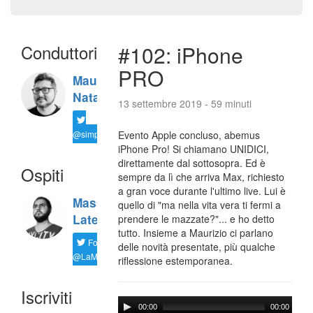
Conduttori
#102: iPhone
PRO
Maurizio
Natali
13 settembre 2019 - 59 minuti
@simplemal
Evento Apple concluso, abemus
iPhone Pro! Si chiamano UNIDICI,
direttamente dal sottosopra. Ed è
Ospiti
sempre da lì che arriva Max, richiesto
a gran voce durante l'ultimo live. Lui è
Massimiliano
quello di "ma nella vita vera ti fermi a
Latella
prendere le mazzate?"... e ho detto
tutto. Insieme a Maurizio ci parlano
Follow
delle novità presentate, più qualche
@LaMaxImages
riflessione estemporanea.
Iscriviti
00:00
00:00