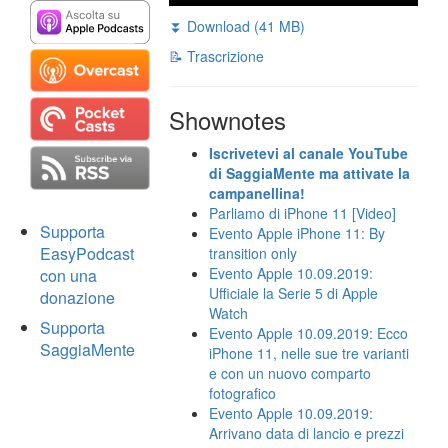
⏬ Download (41 MB)
📝 Trascrizione
Shownotes
Iscrivetevi al canale YouTube
di SaggiaMente ma attivate la
campanellina!
Parliamo di iPhone 11 [Video]
Supporta
Evento Apple iPhone 11: By
EasyPodcast
transition only
Evento Apple 10.09.2019:
con una
Ufficiale la Serie 5 di Apple
donazione
Watch
Supporta
Evento Apple 10.09.2019: Ecco
SaggiaMente
iPhone 11, nelle sue tre varianti
e con un nuovo comparto
fotografico
Evento Apple 10.09.2019:
Arrivano data di lancio e prezzi