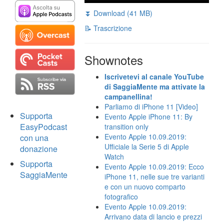
⏬ Download (41 MB)
📝 Trascrizione
Shownotes
Iscrivetevi al canale YouTube
di SaggiaMente ma attivate la
campanellina!
Parliamo di iPhone 11 [Video]
Supporta
Evento Apple iPhone 11: By
EasyPodcast
transition only
Evento Apple 10.09.2019:
con una
Ufficiale la Serie 5 di Apple
donazione
Watch
Supporta
Evento Apple 10.09.2019: Ecco
SaggiaMente
iPhone 11, nelle sue tre varianti
e con un nuovo comparto
fotografico
Evento Apple 10.09.2019:
Arrivano data di lancio e prezzi