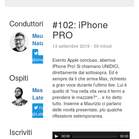
Conduttori
#102: iPhone
PRO
Maurizio
Natali
13 settembre 2019 - 59 minuti
@simplemal
Evento Apple concluso, abemus
iPhone Pro! Si chiamano UNIDICI,
direttamente dal sottosopra. Ed è
Ospiti
sempre da lì che arriva Max, richiesto
a gran voce durante l'ultimo live. Lui è
Massimiliano
quello di "ma nella vita vera ti fermi a
Latella
prendere le mazzate?"... e ho detto
tutto. Insieme a Maurizio ci parlano
Follow
delle novità presentate, più qualche
@LaMaxImages
riflessione estemporanea.
Iscriviti
00:00
00:00