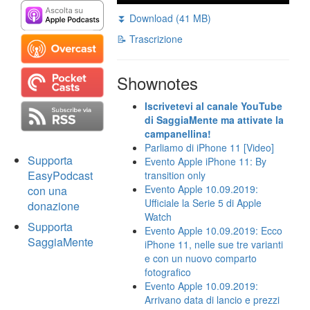
⏬ Download (41 MB)
📝 Trascrizione
Shownotes
Iscrivetevi al canale YouTube
di SaggiaMente ma attivate la
campanellina!
Parliamo di iPhone 11 [Video]
Supporta
Evento Apple iPhone 11: By
EasyPodcast
transition only
Evento Apple 10.09.2019:
con una
Ufficiale la Serie 5 di Apple
donazione
Watch
Supporta
Evento Apple 10.09.2019: Ecco
SaggiaMente
iPhone 11, nelle sue tre varianti
e con un nuovo comparto
fotografico
Evento Apple 10.09.2019:
Arrivano data di lancio e prezzi