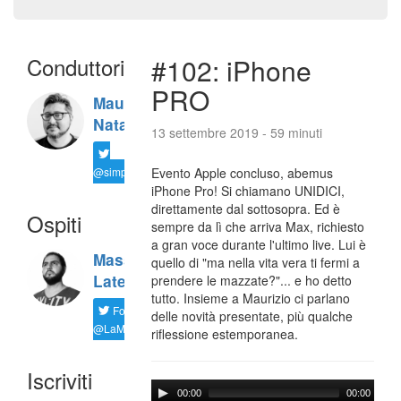
Conduttori
#102: iPhone
PRO
Maurizio
Natali
13 settembre 2019 - 59 minuti
@simplemal
Evento Apple concluso, abemus
iPhone Pro! Si chiamano UNIDICI,
direttamente dal sottosopra. Ed è
Ospiti
sempre da lì che arriva Max, richiesto
a gran voce durante l'ultimo live. Lui è
Massimiliano
quello di "ma nella vita vera ti fermi a
Latella
prendere le mazzate?"... e ho detto
tutto. Insieme a Maurizio ci parlano
Follow
delle novità presentate, più qualche
@LaMaxImages
riflessione estemporanea.
Iscriviti
00:00
00:00