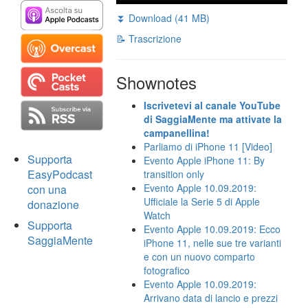
⏬ Download (41 MB)
📝 Trascrizione
Shownotes
Iscrivetevi al canale YouTube
di SaggiaMente ma attivate la
campanellina!
Parliamo di iPhone 11 [Video]
Supporta
Evento Apple iPhone 11: By
EasyPodcast
transition only
Evento Apple 10.09.2019:
con una
Ufficiale la Serie 5 di Apple
donazione
Watch
Supporta
Evento Apple 10.09.2019: Ecco
SaggiaMente
iPhone 11, nelle sue tre varianti
e con un nuovo comparto
fotografico
Evento Apple 10.09.2019:
Arrivano data di lancio e prezzi