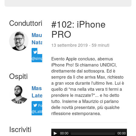
Conduttori
#102: iPhone
PRO
Maurizio
Natali
13 settembre 2019 - 59 minuti
@simplemal
Evento Apple concluso, abemus
iPhone Pro! Si chiamano UNIDICI,
direttamente dal sottosopra. Ed è
Ospiti
sempre da lì che arriva Max, richiesto
a gran voce durante l'ultimo live. Lui è
Massimiliano
quello di "ma nella vita vera ti fermi a
Latella
prendere le mazzate?"... e ho detto
tutto. Insieme a Maurizio ci parlano
Follow
delle novità presentate, più qualche
@LaMaxImages
riflessione estemporanea.
Iscriviti
00:00
00:00