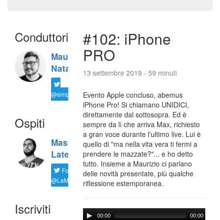
Conduttori
#102: iPhone
PRO
Maurizio
Natali
13 settembre 2019 - 59 minuti
@simplemal
Evento Apple concluso, abemus
iPhone Pro! Si chiamano UNIDICI,
direttamente dal sottosopra. Ed è
Ospiti
sempre da lì che arriva Max, richiesto
a gran voce durante l'ultimo live. Lui è
Massimiliano
quello di "ma nella vita vera ti fermi a
Latella
prendere le mazzate?"... e ho detto
tutto. Insieme a Maurizio ci parlano
Follow
delle novità presentate, più qualche
@LaMaxImages
riflessione estemporanea.
Iscriviti
00:00
00:00