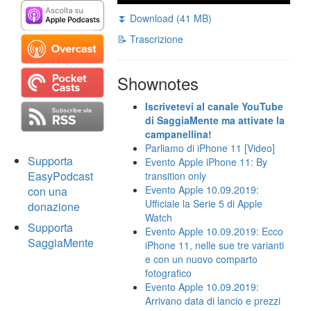
⏬ Download (41 MB)
📝 Trascrizione
Shownotes
Iscrivetevi al canale YouTube
di SaggiaMente ma attivate la
campanellina!
Parliamo di iPhone 11 [Video]
Supporta
Evento Apple iPhone 11: By
EasyPodcast
transition only
Evento Apple 10.09.2019:
con una
Ufficiale la Serie 5 di Apple
donazione
Watch
Supporta
Evento Apple 10.09.2019: Ecco
SaggiaMente
iPhone 11, nelle sue tre varianti
e con un nuovo comparto
fotografico
Evento Apple 10.09.2019:
Arrivano data di lancio e prezzi