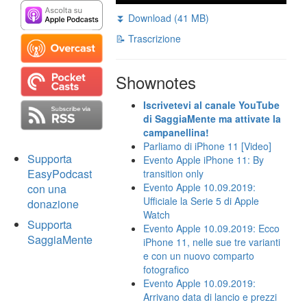
⏬ Download (41 MB)
📝 Trascrizione
Shownotes
Iscrivetevi al canale YouTube
di SaggiaMente ma attivate la
campanellina!
Parliamo di iPhone 11 [Video]
Supporta
Evento Apple iPhone 11: By
EasyPodcast
transition only
Evento Apple 10.09.2019:
con una
Ufficiale la Serie 5 di Apple
donazione
Watch
Supporta
Evento Apple 10.09.2019: Ecco
SaggiaMente
iPhone 11, nelle sue tre varianti
e con un nuovo comparto
fotografico
Evento Apple 10.09.2019:
Arrivano data di lancio e prezzi