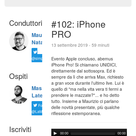
Conduttori
#102: iPhone
PRO
Maurizio
Natali
13 settembre 2019 - 59 minuti
@simplemal
Evento Apple concluso, abemus
iPhone Pro! Si chiamano UNIDICI,
direttamente dal sottosopra. Ed è
Ospiti
sempre da lì che arriva Max, richiesto
a gran voce durante l'ultimo live. Lui è
Massimiliano
quello di "ma nella vita vera ti fermi a
Latella
prendere le mazzate?"... e ho detto
tutto. Insieme a Maurizio ci parlano
Follow
delle novità presentate, più qualche
@LaMaxImages
riflessione estemporanea.
Iscriviti
00:00
00:00