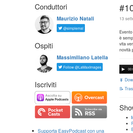
Conduttori
#1
Maurizio Natali
13 set
@simplemal
Evento
è sempr
Ospiti
vita ve
novità 
Massimiliano Latella
Follow @LaMaxImages
00:
⏬ Down
Iscriviti
📝 Tras
Sho
Supporta EasyPodcast con una