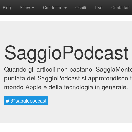
Blog
Show
Conduttori
Ospiti
Live
Contattaci
SaggioPodcast
Quando gli articoli non bastano, SaggiaMente 
puntata del SaggioPodcast si approfondisco t
mondo Apple e della tecnologia in generale.
@saggiopodcast