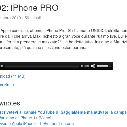
02: iPhone PRO
tembre 2019 - 59 minuti
 Apple concluso, abemus iPhone Pro! Si chiamano UNIDICI, direttament
e da lì che arriva Max, richiesto a gran voce durante l'ultimo live. Lui è
ra ti fermi a prendere le mazzate?"... e ho detto tutto. Insieme a Maurizi
presentate, più qualche riflessione estemporanea.
00
00:00
load (41 MB)
crizione
wnotes
Iscrivetevi al canale YouTube di SaggiaMente ma attivate la campa
Parliamo di iPhone 11 [Video]
Evento Apple iPhone 11: By transition only