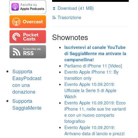
⏬ Download (41 MB)
📝 Trascrizione
Shownotes
Iscrivetevi al canale YouTube
di SaggiaMente ma attivate la
campanellina!
Parliamo di iPhone 11 [Video]
Supporta
Evento Apple iPhone 11: By
EasyPodcast
transition only
Evento Apple 10.09.2019:
con una
Ufficiale la Serie 5 di Apple
donazione
Watch
Supporta
Evento Apple 10.09.2019: Ecco
SaggiaMente
iPhone 11, nelle sue tre varianti
e con un nuovo comparto
fotografico
Evento Apple 10.09.2019:
Arrivano data di lancio e prezzi