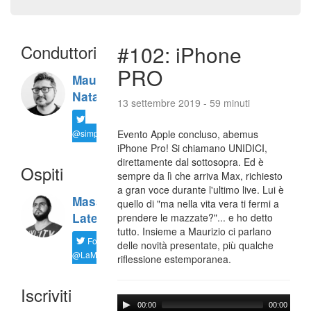
Conduttori
#102: iPhone
PRO
Maurizio
Natali
13 settembre 2019 - 59 minuti
@simplemal
Evento Apple concluso, abemus
iPhone Pro! Si chiamano UNIDICI,
direttamente dal sottosopra. Ed è
Ospiti
sempre da lì che arriva Max, richiesto
a gran voce durante l'ultimo live. Lui è
Massimiliano
quello di "ma nella vita vera ti fermi a
Latella
prendere le mazzate?"... e ho detto
tutto. Insieme a Maurizio ci parlano
Follow
delle novità presentate, più qualche
@LaMaxImages
riflessione estemporanea.
Iscriviti
00:00
00:00