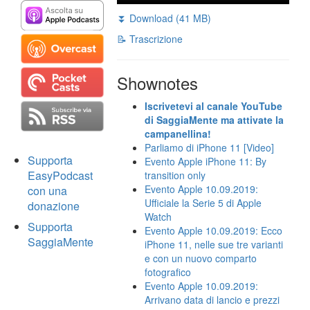
⏬ Download (41 MB)
📝 Trascrizione
Shownotes
Iscrivetevi al canale YouTube
di SaggiaMente ma attivate la
campanellina!
Parliamo di iPhone 11 [Video]
Supporta
Evento Apple iPhone 11: By
EasyPodcast
transition only
Evento Apple 10.09.2019:
con una
Ufficiale la Serie 5 di Apple
donazione
Watch
Supporta
Evento Apple 10.09.2019: Ecco
SaggiaMente
iPhone 11, nelle sue tre varianti
e con un nuovo comparto
fotografico
Evento Apple 10.09.2019:
Arrivano data di lancio e prezzi