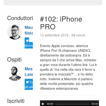
Conduttori
#102: iPhone
PRO
Maurizio
Natali
13 settembre 2019 - 59 minuti
@simplemal
Evento Apple concluso, abemus
iPhone Pro! Si chiamano UNIDICI,
direttamente dal sottosopra. Ed è
Ospiti
sempre da lì che arriva Max, richiesto
a gran voce durante l'ultimo live. Lui è
Massimiliano
quello di "ma nella vita vera ti fermi a
Latella
prendere le mazzate?"... e ho detto
tutto. Insieme a Maurizio ci parlano
Follow
delle novità presentate, più qualche
@LaMaxImages
riflessione estemporanea.
Iscriviti
00:00
00:00