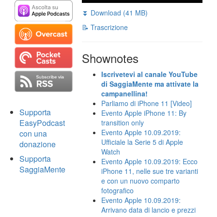
⏬ Download (41 MB)
📝 Trascrizione
Shownotes
Iscrivetevi al canale YouTube
di SaggiaMente ma attivate la
campanellina!
Parliamo di iPhone 11 [Video]
Supporta
Evento Apple iPhone 11: By
EasyPodcast
transition only
Evento Apple 10.09.2019:
con una
Ufficiale la Serie 5 di Apple
donazione
Watch
Supporta
Evento Apple 10.09.2019: Ecco
SaggiaMente
iPhone 11, nelle sue tre varianti
e con un nuovo comparto
fotografico
Evento Apple 10.09.2019:
Arrivano data di lancio e prezzi