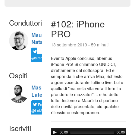
Conduttori
#102: iPhone
PRO
Maurizio
Natali
13 settembre 2019 - 59 minuti
@simplemal
Evento Apple concluso, abemus
iPhone Pro! Si chiamano UNIDICI,
direttamente dal sottosopra. Ed è
Ospiti
sempre da lì che arriva Max, richiesto
a gran voce durante l'ultimo live. Lui è
Massimiliano
quello di "ma nella vita vera ti fermi a
Latella
prendere le mazzate?"... e ho detto
tutto. Insieme a Maurizio ci parlano
Follow
delle novità presentate, più qualche
@LaMaxImages
riflessione estemporanea.
Iscriviti
00:00
00:00