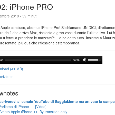
02: iPhone PRO
tembre 2019 - 59 minuti
 Apple concluso, abemus iPhone Pro! Si chiamano UNIDICI, direttament
e da lì che arriva Max, richiesto a gran voce durante l'ultimo live. Lui è
ra ti fermi a prendere le mazzate?"... e ho detto tutto. Insieme a Maurizi
presentate, più qualche riflessione estemporanea.
00
00:00
load (41 MB)
crizione
wnotes
Iscrivetevi al canale YouTube di SaggiaMente ma attivate la campa
Parliamo di iPhone 11 [Video]
Evento Apple iPhone 11: By transition only