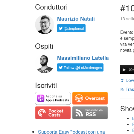
Conduttori
#1
Maurizio Natali
13 set
@simplemal
Evento
è sempr
Ospiti
vita ve
novità 
Massimiliano Latella
Follow @LaMaxImages
00:
⏬ Down
Iscriviti
📝 Tras
Sho
Supporta EasyPodcast con una