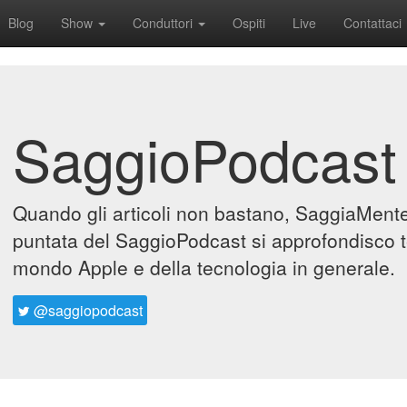
Blog
Show
Conduttori
Ospiti
Live
Contattaci
SaggioPodcast
Quando gli articoli non bastano, SaggiaMente 
puntata del SaggioPodcast si approfondisco t
mondo Apple e della tecnologia in generale.
@saggiopodcast