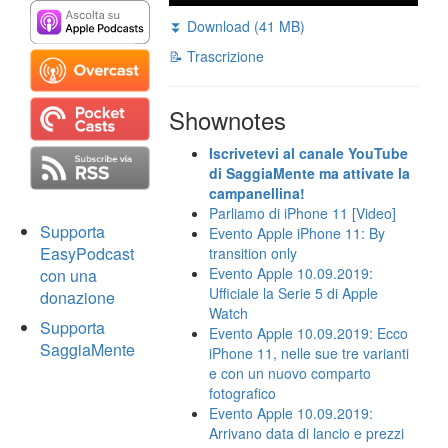
⏬ Download (41 MB)
📝 Trascrizione
Shownotes
Iscrivetevi al canale YouTube
di SaggiaMente ma attivate la
campanellina!
Parliamo di iPhone 11 [Video]
Supporta
Evento Apple iPhone 11: By
EasyPodcast
transition only
Evento Apple 10.09.2019:
con una
Ufficiale la Serie 5 di Apple
donazione
Watch
Supporta
Evento Apple 10.09.2019: Ecco
SaggiaMente
iPhone 11, nelle sue tre varianti
e con un nuovo comparto
fotografico
Evento Apple 10.09.2019:
Arrivano data di lancio e prezzi