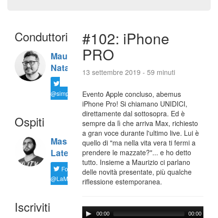
Conduttori
#102: iPhone
PRO
Maurizio
Natali
13 settembre 2019 - 59 minuti
@simplemal
Evento Apple concluso, abemus
iPhone Pro! Si chiamano UNIDICI,
direttamente dal sottosopra. Ed è
Ospiti
sempre da lì che arriva Max, richiesto
a gran voce durante l'ultimo live. Lui è
Massimiliano
quello di "ma nella vita vera ti fermi a
Latella
prendere le mazzate?"... e ho detto
tutto. Insieme a Maurizio ci parlano
Follow
delle novità presentate, più qualche
@LaMaxImages
riflessione estemporanea.
Iscriviti
00:00
00:00