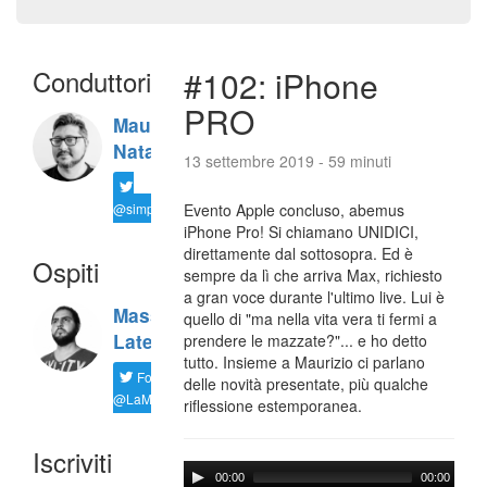
Conduttori
#102: iPhone
PRO
Maurizio
Natali
13 settembre 2019 - 59 minuti
@simplemal
Evento Apple concluso, abemus
iPhone Pro! Si chiamano UNIDICI,
direttamente dal sottosopra. Ed è
Ospiti
sempre da lì che arriva Max, richiesto
a gran voce durante l'ultimo live. Lui è
Massimiliano
quello di "ma nella vita vera ti fermi a
Latella
prendere le mazzate?"... e ho detto
tutto. Insieme a Maurizio ci parlano
Follow
delle novità presentate, più qualche
@LaMaxImages
riflessione estemporanea.
Iscriviti
00:00
00:00