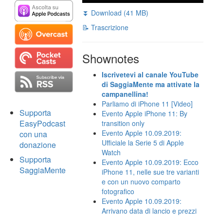
⏬ Download (41 MB)
📝 Trascrizione
Shownotes
Iscrivetevi al canale YouTube
di SaggiaMente ma attivate la
campanellina!
Parliamo di iPhone 11 [Video]
Supporta
Evento Apple iPhone 11: By
EasyPodcast
transition only
Evento Apple 10.09.2019:
con una
Ufficiale la Serie 5 di Apple
donazione
Watch
Supporta
Evento Apple 10.09.2019: Ecco
SaggiaMente
iPhone 11, nelle sue tre varianti
e con un nuovo comparto
fotografico
Evento Apple 10.09.2019:
Arrivano data di lancio e prezzi