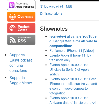
⏬ Download (41 MB)
📝 Trascrizione
Shownotes
Iscrivetevi al canale YouTube
di SaggiaMente ma attivate la
campanellina!
Parliamo di iPhone 11 [Video]
Supporta
Evento Apple iPhone 11: By
EasyPodcast
transition only
Evento Apple 10.09.2019:
con una
Ufficiale la Serie 5 di Apple
donazione
Watch
Supporta
Evento Apple 10.09.2019: Ecco
SaggiaMente
iPhone 11, nelle sue tre varianti
e con un nuovo comparto
fotografico
Evento Apple 10.09.2019:
Arrivano data di lancio e prezzi