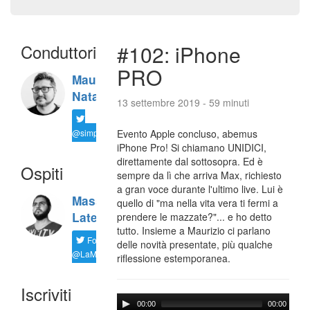
Conduttori
#102: iPhone
PRO
Maurizio
Natali
13 settembre 2019 - 59 minuti
@simplemal
Evento Apple concluso, abemus
iPhone Pro! Si chiamano UNIDICI,
direttamente dal sottosopra. Ed è
Ospiti
sempre da lì che arriva Max, richiesto
a gran voce durante l'ultimo live. Lui è
Massimiliano
quello di "ma nella vita vera ti fermi a
Latella
prendere le mazzate?"... e ho detto
tutto. Insieme a Maurizio ci parlano
Follow
delle novità presentate, più qualche
@LaMaxImages
riflessione estemporanea.
Iscriviti
00:00
00:00