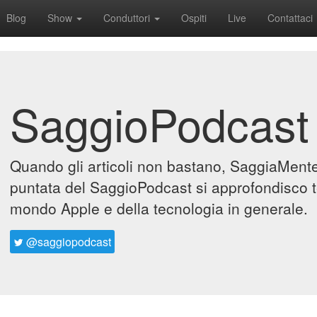
Blog
Show
Conduttori
Ospiti
Live
Contattaci
SaggioPodcast
Quando gli articoli non bastano, SaggiaMente 
puntata del SaggioPodcast si approfondisco t
mondo Apple e della tecnologia in generale.
@saggiopodcast