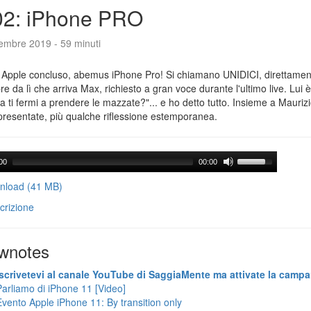
02: iPhone PRO
tembre 2019 - 59 minuti
 Apple concluso, abemus iPhone Pro! Si chiamano UNIDICI, direttament
e da lì che arriva Max, richiesto a gran voce durante l'ultimo live. Lui è
ra ti fermi a prendere le mazzate?"... e ho detto tutto. Insieme a Maurizi
presentate, più qualche riflessione estemporanea.
00
00:00
load (41 MB)
crizione
wnotes
Iscrivetevi al canale YouTube di SaggiaMente ma attivate la campa
Parliamo di iPhone 11 [Video]
Evento Apple iPhone 11: By transition only