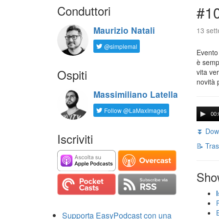
Conduttori
#1
Maurizio Natali
13 set
@simplemal
Evento
è sempr
Ospiti
vita ve
novità 
Massimiliano Latella
Follow @LaMaxImages
00:
⏬ Down
Iscriviti
📝 Tras
Sho
Supporta EasyPodcast con una