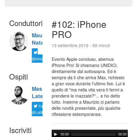
Conduttori
#102: iPhone
PRO
Maurizio
Natali
13 settembre 2019 - 59 minuti
@simplemal
Evento Apple concluso, abemus
iPhone Pro! Si chiamano UNIDICI,
direttamente dal sottosopra. Ed è
Ospiti
sempre da lì che arriva Max, richiesto
a gran voce durante l'ultimo live. Lui è
Massimiliano
quello di "ma nella vita vera ti fermi a
Latella
prendere le mazzate?"... e ho detto
tutto. Insieme a Maurizio ci parlano
Follow
delle novità presentate, più qualche
@LaMaxImages
riflessione estemporanea.
Iscriviti
00:00
00:00