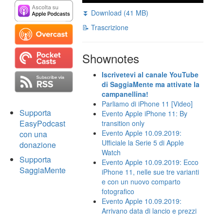
⏬ Download (41 MB)
📝 Trascrizione
Shownotes
Iscrivetevi al canale YouTube
di SaggiaMente ma attivate la
campanellina!
Parliamo di iPhone 11 [Video]
Supporta
Evento Apple iPhone 11: By
EasyPodcast
transition only
Evento Apple 10.09.2019:
con una
Ufficiale la Serie 5 di Apple
donazione
Watch
Supporta
Evento Apple 10.09.2019: Ecco
SaggiaMente
iPhone 11, nelle sue tre varianti
e con un nuovo comparto
fotografico
Evento Apple 10.09.2019:
Arrivano data di lancio e prezzi