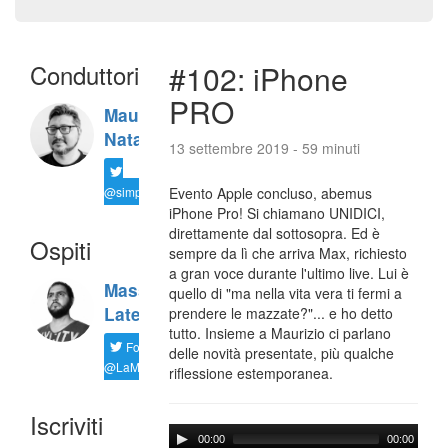
Conduttori
#102: iPhone
PRO
Maurizio
Natali
13 settembre 2019 - 59 minuti
@simplemal
Evento Apple concluso, abemus
iPhone Pro! Si chiamano UNIDICI,
direttamente dal sottosopra. Ed è
Ospiti
sempre da lì che arriva Max, richiesto
a gran voce durante l'ultimo live. Lui è
Massimiliano
quello di "ma nella vita vera ti fermi a
Latella
prendere le mazzate?"... e ho detto
tutto. Insieme a Maurizio ci parlano
Follow
delle novità presentate, più qualche
@LaMaxImages
riflessione estemporanea.
Iscriviti
00:00
00:00