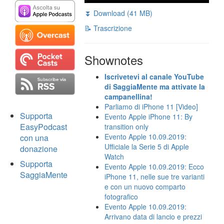
⏬ Download (41 MB)
📝 Trascrizione
Shownotes
Iscrivetevi al canale YouTube
di SaggiaMente ma attivate la
campanellina!
Parliamo di iPhone 11 [Video]
Supporta
Evento Apple iPhone 11: By
EasyPodcast
transition only
Evento Apple 10.09.2019:
con una
Ufficiale la Serie 5 di Apple
donazione
Watch
Supporta
Evento Apple 10.09.2019: Ecco
SaggiaMente
iPhone 11, nelle sue tre varianti
e con un nuovo comparto
fotografico
Evento Apple 10.09.2019:
Arrivano data di lancio e prezzi