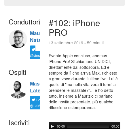
Conduttori
#102: iPhone
PRO
Maurizio
Natali
13 settembre 2019 - 59 minuti
@simplemal
Evento Apple concluso, abemus
iPhone Pro! Si chiamano UNIDICI,
direttamente dal sottosopra. Ed è
Ospiti
sempre da lì che arriva Max, richiesto
a gran voce durante l'ultimo live. Lui è
Massimiliano
quello di "ma nella vita vera ti fermi a
Latella
prendere le mazzate?"... e ho detto
tutto. Insieme a Maurizio ci parlano
Follow
delle novità presentate, più qualche
@LaMaxImages
riflessione estemporanea.
Iscriviti
00:00
00:00