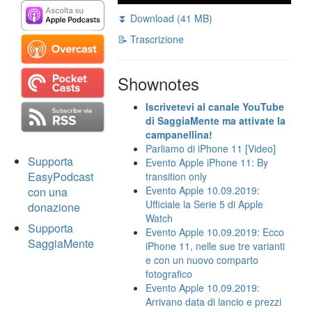
⏬ Download (41 MB)
📝 Trascrizione
Shownotes
Iscrivetevi al canale YouTube
di SaggiaMente ma attivate la
campanellina!
Parliamo di iPhone 11 [Video]
Supporta
Evento Apple iPhone 11: By
EasyPodcast
transition only
Evento Apple 10.09.2019:
con una
Ufficiale la Serie 5 di Apple
donazione
Watch
Supporta
Evento Apple 10.09.2019: Ecco
SaggiaMente
iPhone 11, nelle sue tre varianti
e con un nuovo comparto
fotografico
Evento Apple 10.09.2019:
Arrivano data di lancio e prezzi