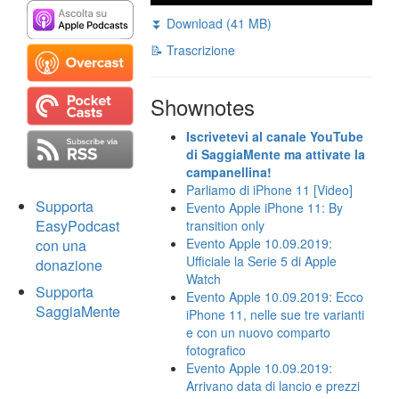
⏬ Download (41 MB)
📝 Trascrizione
Shownotes
Iscrivetevi al canale YouTube
di SaggiaMente ma attivate la
campanellina!
Parliamo di iPhone 11 [Video]
Supporta
Evento Apple iPhone 11: By
EasyPodcast
transition only
Evento Apple 10.09.2019:
con una
Ufficiale la Serie 5 di Apple
donazione
Watch
Supporta
Evento Apple 10.09.2019: Ecco
SaggiaMente
iPhone 11, nelle sue tre varianti
e con un nuovo comparto
fotografico
Evento Apple 10.09.2019:
Arrivano data di lancio e prezzi