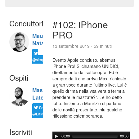
Conduttori
#102: iPhone
PRO
Maurizio
Natali
13 settembre 2019 - 59 minuti
@simplemal
Evento Apple concluso, abemus
iPhone Pro! Si chiamano UNIDICI,
direttamente dal sottosopra. Ed è
Ospiti
sempre da lì che arriva Max, richiesto
a gran voce durante l'ultimo live. Lui è
Massimiliano
quello di "ma nella vita vera ti fermi a
Latella
prendere le mazzate?"... e ho detto
tutto. Insieme a Maurizio ci parlano
Follow
delle novità presentate, più qualche
@LaMaxImages
riflessione estemporanea.
Iscriviti
00:00
00:00