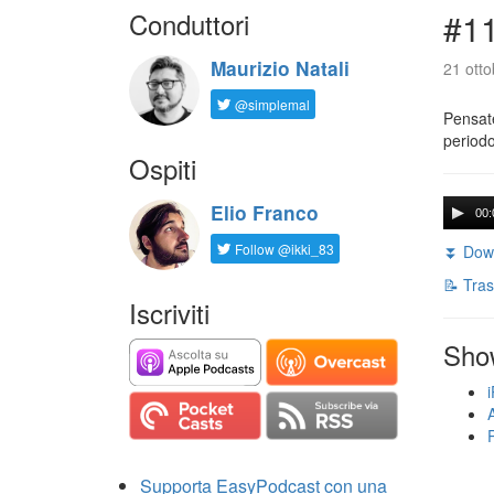
Conduttori
#11
Maurizio Natali
21 otto
@simplemal
Pensate
periodo
Ospiti
Elio Franco
00:
Follow @ikki_83
⏬ Down
📝 Tras
Iscriviti
Sho
Supporta EasyPodcast con una