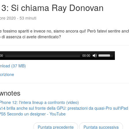
3: Si chiama Ray Donovan
bre 2020 - 53 minuti
 fossimo spariti e invece no, siamo ancora qui! Però fatevi sentire anc
 di assenza ci avete dimenticato?
00
00:00
load (37 MB)
crizione
wnotes
iPhone 12: l'intera lineup a confronto (video)
A14 brilla anche sul fronte della GPU: prestazioni da quasi-Pro sull'iPad 
PS5 Secondo un designer - YouTube
Puntata precedente
Puntata successiva