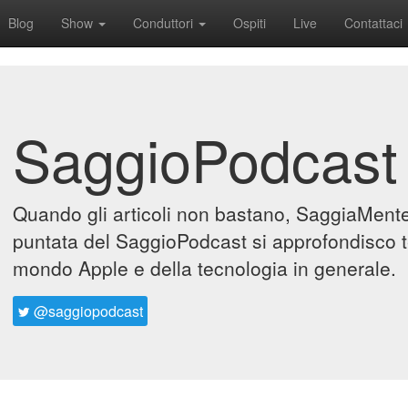
Blog
Show
Conduttori
Ospiti
Live
Contattaci
SaggioPodcast
Quando gli articoli non bastano, SaggiaMente 
puntata del SaggioPodcast si approfondisco t
mondo Apple e della tecnologia in generale.
@saggiopodcast