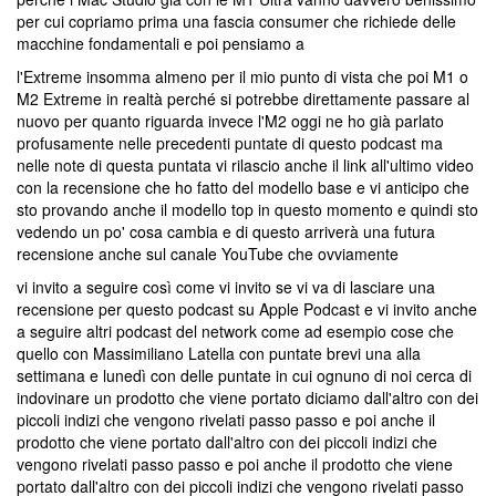
per cui copriamo prima una fascia consumer che richiede delle
macchine fondamentali e poi pensiamo a
l'Extreme insomma almeno per il mio punto di vista che poi M1 o
M2 Extreme in realtà perché si potrebbe direttamente passare al
nuovo per quanto riguarda invece l'M2 oggi ne ho già parlato
profusamente nelle precedenti puntate di questo podcast ma
nelle note di questa puntata vi rilascio anche il link all'ultimo video
con la recensione che ho fatto del modello base e vi anticipo che
sto provando anche il modello top in questo momento e quindi sto
vedendo un po' cosa cambia e di questo arriverà una futura
recensione anche sul canale YouTube che ovviamente
vi invito a seguire così come vi invito se vi va di lasciare una
recensione per questo podcast su Apple Podcast e vi invito anche
a seguire altri podcast del network come ad esempio cose che
quello con Massimiliano Latella con puntate brevi una alla
settimana e lunedì con delle puntate in cui ognuno di noi cerca di
indovinare un prodotto che viene portato diciamo dall'altro con dei
piccoli indizi che vengono rivelati passo passo e poi anche il
prodotto che viene portato dall'altro con dei piccoli indizi che
vengono rivelati passo passo e poi anche il prodotto che viene
portato dall'altro con dei piccoli indizi che vengono rivelati passo