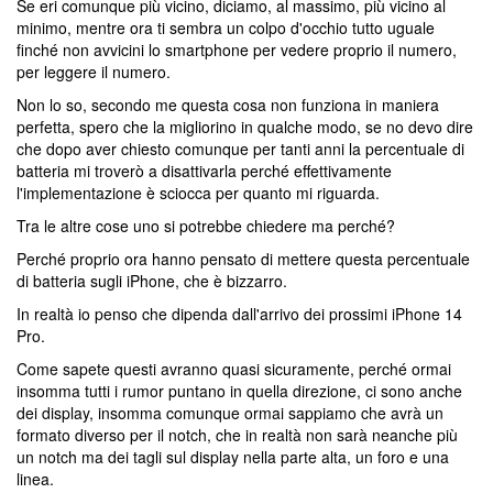
Se eri comunque più vicino, diciamo, al massimo, più vicino al
minimo, mentre ora ti sembra un colpo d'occhio tutto uguale
finché non avvicini lo smartphone per vedere proprio il numero,
per leggere il numero.
Non lo so, secondo me questa cosa non funziona in maniera
perfetta, spero che la migliorino in qualche modo, se no devo dire
che dopo aver chiesto comunque per tanti anni la percentuale di
batteria mi troverò a disattivarla perché effettivamente
l'implementazione è sciocca per quanto mi riguarda.
Tra le altre cose uno si potrebbe chiedere ma perché?
Perché proprio ora hanno pensato di mettere questa percentuale
di batteria sugli iPhone, che è bizzarro.
In realtà io penso che dipenda dall'arrivo dei prossimi iPhone 14
Pro.
Come sapete questi avranno quasi sicuramente, perché ormai
insomma tutti i rumor puntano in quella direzione, ci sono anche
dei display, insomma comunque ormai sappiamo che avrà un
formato diverso per il notch, che in realtà non sarà neanche più
un notch ma dei tagli sul display nella parte alta, un foro e una
linea.