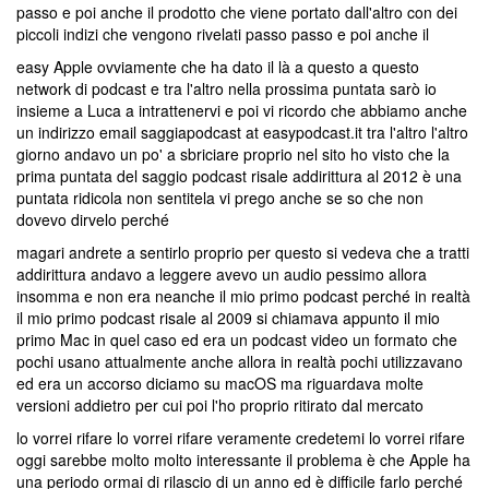
passo e poi anche il prodotto che viene portato dall'altro con dei
piccoli indizi che vengono rivelati passo passo e poi anche il
easy Apple ovviamente che ha dato il là a questo a questo
network di podcast e tra l'altro nella prossima puntata sarò io
insieme a Luca a intrattenervi e poi vi ricordo che abbiamo anche
un indirizzo email saggiapodcast at easypodcast.it tra l'altro l'altro
giorno andavo un po' a sbriciare proprio nel sito ho visto che la
prima puntata del saggio podcast risale addirittura al 2012 è una
puntata ridicola non sentitela vi prego anche se so che non
dovevo dirvelo perché
magari andrete a sentirlo proprio per questo si vedeva che a tratti
addirittura andavo a leggere avevo un audio pessimo allora
insomma e non era neanche il mio primo podcast perché in realtà
il mio primo podcast risale al 2009 si chiamava appunto il mio
primo Mac in quel caso ed era un podcast video un formato che
pochi usano attualmente anche allora in realtà pochi utilizzavano
ed era un accorso diciamo su macOS ma riguardava molte
versioni addietro per cui poi l'ho proprio ritirato dal mercato
lo vorrei rifare lo vorrei rifare veramente credetemi lo vorrei rifare
oggi sarebbe molto molto interessante il problema è che Apple ha
una periodo ormai di rilascio di un anno ed è difficile farlo perché