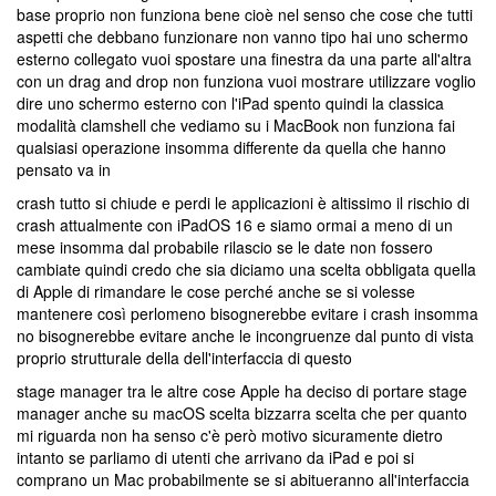
base proprio non funziona bene cioè nel senso che cose che tutti
aspetti che debbano funzionare non vanno tipo hai uno schermo
esterno collegato vuoi spostare una finestra da una parte all'altra
con un drag and drop non funziona vuoi mostrare utilizzare voglio
dire uno schermo esterno con l'iPad spento quindi la classica
modalità clamshell che vediamo su i MacBook non funziona fai
qualsiasi operazione insomma differente da quella che hanno
pensato va in
crash tutto si chiude e perdi le applicazioni è altissimo il rischio di
crash attualmente con iPadOS 16 e siamo ormai a meno di un
mese insomma dal probabile rilascio se le date non fossero
cambiate quindi credo che sia diciamo una scelta obbligata quella
di Apple di rimandare le cose perché anche se si volesse
mantenere così perlomeno bisognerebbe evitare i crash insomma
no bisognerebbe evitare anche le incongruenze dal punto di vista
proprio strutturale della dell'interfaccia di questo
stage manager tra le altre cose Apple ha deciso di portare stage
manager anche su macOS scelta bizzarra scelta che per quanto
mi riguarda non ha senso c'è però motivo sicuramente dietro
intanto se parliamo di utenti che arrivano da iPad e poi si
comprano un Mac probabilmente se si abitueranno all'interfaccia