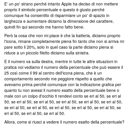
E' un po' strano perché intanto Apple ha deciso di non mettere
proprio il simbolo percentuale e questo è giusto perché
comunque ha consentito di risparmiare un po' di spazio in
larghezza e aumentare diciamo la dimensione del carattere,
quindi fin qui secondo me hanno fatto bene.
Però la cosa che non mi piace è che la batteria, diciamo proprio
l'icona, rimane completamente piena fin tanto che non si arriva mi
pare sotto il 20%, solo in quel caso la parte diciamo piena si
riduce a un piccolo filetto diciamo sulla sinistra.
E il numero va sulla destra, mentre in tutte le altre situazioni in
pratica noi vediamo il numero della percentuale che può essere il
25 così come il 99 al centro dell'icona piena, che è un
comportamento secondo me peggiore rispetto a quello che
avevamo prima perché comunque con la indicazione grafica per
quanto tu non avessi il numero esatto della percentuale bene o
male con un colpo d'occhio ti rendevi conto se eri al 50, se eri al
50, se eri al 50, se eri al 50, se eri al 50, se eri al 50, se eri al 50,
se eri al 50, se eri al 50, se eri al 50, se eri al 50, se eri al 50, se
eri al 50, se eri al 50, se eri al 50.
Allora, come si riusci a vedere il numero esatto della percentuale?