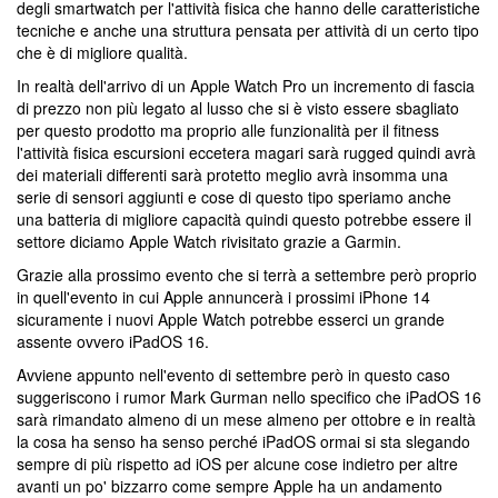
degli smartwatch per l'attività fisica che hanno delle caratteristiche
tecniche e anche una struttura pensata per attività di un certo tipo
che è di migliore qualità.
In realtà dell'arrivo di un Apple Watch Pro un incremento di fascia
di prezzo non più legato al lusso che si è visto essere sbagliato
per questo prodotto ma proprio alle funzionalità per il fitness
l'attività fisica escursioni eccetera magari sarà rugged quindi avrà
dei materiali differenti sarà protetto meglio avrà insomma una
serie di sensori aggiunti e cose di questo tipo speriamo anche
una batteria di migliore capacità quindi questo potrebbe essere il
settore diciamo Apple Watch rivisitato grazie a Garmin.
Grazie alla prossimo evento che si terrà a settembre però proprio
in quell'evento in cui Apple annuncerà i prossimi iPhone 14
sicuramente i nuovi Apple Watch potrebbe esserci un grande
assente ovvero iPadOS 16.
Avviene appunto nell'evento di settembre però in questo caso
suggeriscono i rumor Mark Gurman nello specifico che iPadOS 16
sarà rimandato almeno di un mese almeno per ottobre e in realtà
la cosa ha senso ha senso perché iPadOS ormai si sta slegando
sempre di più rispetto ad iOS per alcune cose indietro per altre
avanti un po' bizzarro come sempre Apple ha un andamento