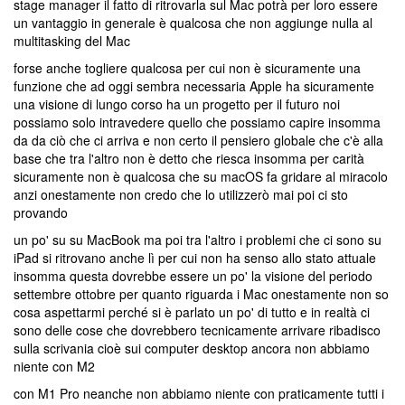
stage manager il fatto di ritrovarla sul Mac potrà per loro essere
un vantaggio in generale è qualcosa che non aggiunge nulla al
multitasking del Mac
forse anche togliere qualcosa per cui non è sicuramente una
funzione che ad oggi sembra necessaria Apple ha sicuramente
una visione di lungo corso ha un progetto per il futuro noi
possiamo solo intravedere quello che possiamo capire insomma
da da ciò che ci arriva e non certo il pensiero globale che c'è alla
base che tra l'altro non è detto che riesca insomma per carità
sicuramente non è qualcosa che su macOS fa gridare al miracolo
anzi onestamente non credo che lo utilizzerò mai poi ci sto
provando
un po' su su MacBook ma poi tra l'altro i problemi che ci sono su
iPad si ritrovano anche lì per cui non ha senso allo stato attuale
insomma questa dovrebbe essere un po' la visione del periodo
settembre ottobre per quanto riguarda i Mac onestamente non so
cosa aspettarmi perché si è parlato un po' di tutto e in realtà ci
sono delle cose che dovrebbero tecnicamente arrivare ribadisco
sulla scrivania cioè sui computer desktop ancora non abbiamo
niente con M2
con M1 Pro neanche non abbiamo niente con praticamente tutti i