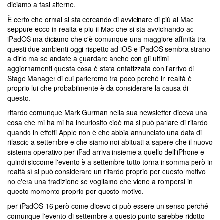
diciamo a fasi alterne.
È certo che ormai si sta cercando di avvicinare di più al Mac
seppure ecco in realtà è più il Mac che si sta avvicinando ad
iPadOS ma diciamo che c'è comunque una maggiore affinità tra
questi due ambienti oggi rispetto ad iOS e iPadOS sembra strano
a dirlo ma se andate a guardare anche con gli ultimi
aggiornamenti questa cosa è stata enfatizzata con l'arrivo di
Stage Manager di cui parleremo tra poco perché in realtà è
proprio lui che probabilmente è da considerare la causa di
questo.
ritardo comunque Mark Gurman nella sua newsletter diceva una
cosa che mi ha mi ha incuriosito cioè ma si può parlare di ritardo
quando in effetti Apple non è che abbia annunciato una data di
rilascio a settembre e che siamo noi abituati a sapere che il nuovo
sistema operativo per iPad arriva insieme a quello dell'iPhone e
quindi siccome l'evento è a settembre tutto torna insomma però in
realtà sì si può considerare un ritardo proprio per questo motivo
no c'era una tradizione se vogliamo che viene a rompersi in
questo momento proprio per questo motivo.
per iPadOS 16 però come dicevo ci può essere un senso perché
comunque l'evento di settembre a questo punto sarebbe ridotto