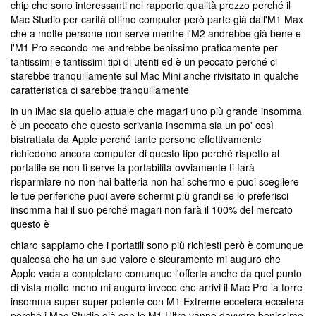
chip che sono interessanti nel rapporto qualità prezzo perché il
Mac Studio per carità ottimo computer però parte già dall'M1 Max
che a molte persone non serve mentre l'M2 andrebbe già bene e
l'M1 Pro secondo me andrebbe benissimo praticamente per
tantissimi e tantissimi tipi di utenti ed è un peccato perché ci
starebbe tranquillamente sul Mac Mini anche rivisitato in qualche
caratteristica ci sarebbe tranquillamente
in un iMac sia quello attuale che magari uno più grande insomma
è un peccato che questo scrivania insomma sia un po' così
bistrattata da Apple perché tante persone effettivamente
richiedono ancora computer di questo tipo perché rispetto al
portatile se non ti serve la portabilità ovviamente ti farà
risparmiare no non hai batteria non hai schermo e puoi scegliere
le tue periferiche puoi avere schermi più grandi se lo preferisci
insomma hai il suo perché magari non farà il 100% del mercato
questo è
chiaro sappiamo che i portatili sono più richiesti però è comunque
qualcosa che ha un suo valore e sicuramente mi auguro che
Apple vada a completare comunque l'offerta anche da quel punto
di vista molto meno mi auguro invece che arrivi il Mac Pro la torre
insomma super super potente con M1 Extreme eccetera eccetera
perché i Mac Studio già con le M1 Ultra vanno davvero benissimo