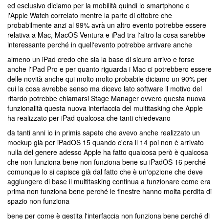
ed esclusivo diciamo per la mobilità quindi lo smartphone e
l'Apple Watch correlato mentre la parte di ottobre che
probabilmente anzi al 99% avrà un altro evento potrebbe essere
relativa a Mac, MacOS Ventura e iPad tra l'altro la cosa sarebbe
interessante perché in quell'evento potrebbe arrivare anche
almeno un iPad credo che sia la base di sicuro arrivo e forse
anche l'iPad Pro e per quanto riguarda i Mac ci potrebbero essere
delle novità anche qui molto molto probabile diciamo un 90% per
cui la cosa avrebbe senso ma dicevo lato software il motivo del
ritardo potrebbe chiamarsi Stage Manager ovvero questa nuova
funzionalità questa nuova interfaccia del multitasking che Apple
ha realizzato per iPad qualcosa che tanti chiedevano
da tanti anni io in primis sapete che avevo anche realizzato un
mockup già per iPadOS 15 quando c'era il 14 poi non è arrivato
nulla del genere adesso Apple ha fatto qualcosa però è qualcosa
che non funziona bene non funziona bene su iPadOS 16 perché
comunque lo si capisce già dal fatto che è un'opzione che deve
aggiungere di base il multitasking continua a funzionare come era
prima non funziona bene perché le finestre hanno molta perdita di
spazio non funziona
bene per come è gestita l'interfaccia non funziona bene perché di