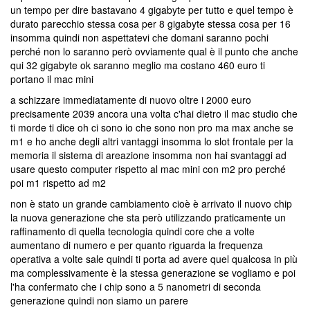
un tempo per dire bastavano 4 gigabyte per tutto e quel tempo è
durato parecchio stessa cosa per 8 gigabyte stessa cosa per 16
insomma quindi non aspettatevi che domani saranno pochi
perché non lo saranno però ovviamente qual è il punto che anche
qui 32 gigabyte ok saranno meglio ma costano 460 euro ti
portano il mac mini
a schizzare immediatamente di nuovo oltre i 2000 euro
precisamente 2039 ancora una volta c'hai dietro il mac studio che
ti morde ti dice oh ci sono io che sono non pro ma max anche se
m1 e ho anche degli altri vantaggi insomma lo slot frontale per la
memoria il sistema di areazione insomma non hai svantaggi ad
usare questo computer rispetto al mac mini con m2 pro perché
poi m1 rispetto ad m2
non è stato un grande cambiamento cioè è arrivato il nuovo chip
la nuova generazione che sta però utilizzando praticamente un
raffinamento di quella tecnologia quindi core che a volte
aumentano di numero e per quanto riguarda la frequenza
operativa a volte sale quindi ti porta ad avere quel qualcosa in più
ma complessivamente è la stessa generazione se vogliamo e poi
l'ha confermato che i chip sono a 5 nanometri di seconda
generazione quindi non siamo un parere