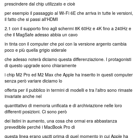
prescindere dal chip utilizzato e cioè
per esempio il passaggio al Wi-Fi 6E che arriva in tutte le versioni,
il fatto che si passi all'HDMI
2.1 con il supporto fino agli schermi 8K 60Hz e 4K fino a 240Hz e
che il MagSafe adesso abbia un cavo
in tinta con il computer che poi con la versione argento cambia
poco e più quella grigio siderale
che adesso noterà diciamo questa differenziazione. I protagonisti
di questo upgrade sono chiaramente
i chip M2 Pro ed M2 Max che Apple ha inserito in questi computer
senza però variare diciamo lo
offerta per il pubblico in termini di modelli e tra l'altro sono rimaste
invariate anche nel
quantitativo di memoria unificata e di archiviazione nelle loro
differenti posizioni. Ci sono però
dei listini in aumento, una cosa che ormai era abbastanza
prevedibile perché i MacBook Pro di
questa linea erano usciti prima di quel momento in cui Apple ha