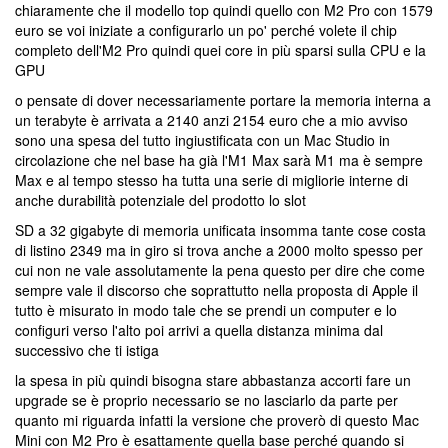
chiaramente che il modello top quindi quello con M2 Pro con 1579
euro se voi iniziate a configurarlo un po' perché volete il chip
completo dell'M2 Pro quindi quei core in più sparsi sulla CPU e la
GPU
o pensate di dover necessariamente portare la memoria interna a
un terabyte è arrivata a 2140 anzi 2154 euro che a mio avviso
sono una spesa del tutto ingiustificata con un Mac Studio in
circolazione che nel base ha già l'M1 Max sarà M1 ma è sempre
Max e al tempo stesso ha tutta una serie di migliorie interne di
anche durabilità potenziale del prodotto lo slot
SD a 32 gigabyte di memoria unificata insomma tante cose costa
di listino 2349 ma in giro si trova anche a 2000 molto spesso per
cui non ne vale assolutamente la pena questo per dire che come
sempre vale il discorso che soprattutto nella proposta di Apple il
tutto è misurato in modo tale che se prendi un computer e lo
configuri verso l'alto poi arrivi a quella distanza minima dal
successivo che ti istiga
la spesa in più quindi bisogna stare abbastanza accorti fare un
upgrade se è proprio necessario se no lasciarlo da parte per
quanto mi riguarda infatti la versione che proverò di questo Mac
Mini con M2 Pro è esattamente quella base perché quando si