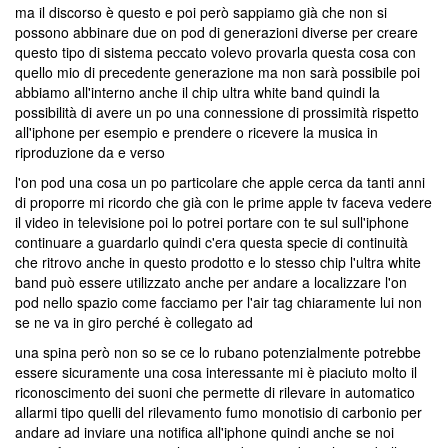
ma il discorso è questo e poi però sappiamo già che non si
possono abbinare due on pod di generazioni diverse per creare
questo tipo di sistema peccato volevo provarla questa cosa con
quello mio di precedente generazione ma non sarà possibile poi
abbiamo all'interno anche il chip ultra white band quindi la
possibilità di avere un po una connessione di prossimità rispetto
all'iphone per esempio e prendere o ricevere la musica in
riproduzione da e verso
l'on pod una cosa un po particolare che apple cerca da tanti anni
di proporre mi ricordo che già con le prime apple tv faceva vedere
il video in televisione poi lo potrei portare con te sul sull'iphone
continuare a guardarlo quindi c'era questa specie di continuità
che ritrovo anche in questo prodotto e lo stesso chip l'ultra white
band può essere utilizzato anche per andare a localizzare l'on
pod nello spazio come facciamo per l'air tag chiaramente lui non
se ne va in giro perché è collegato ad
una spina però non so se ce lo rubano potenzialmente potrebbe
essere sicuramente una cosa interessante mi è piaciuto molto il
riconoscimento dei suoni che permette di rilevare in automatico
allarmi tipo quelli del rilevamento fumo monotisio di carbonio per
andare ad inviare una notifica all'iphone quindi anche se noi