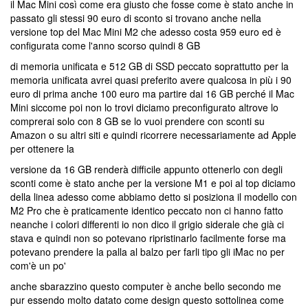
il Mac Mini così come era giusto che fosse come è stato anche in
passato gli stessi 90 euro di sconto si trovano anche nella
versione top del Mac Mini M2 che adesso costa 959 euro ed è
configurata come l'anno scorso quindi 8 GB
di memoria unificata e 512 GB di SSD peccato soprattutto per la
memoria unificata avrei quasi preferito avere qualcosa in più i 90
euro di prima anche 100 euro ma partire dai 16 GB perché il Mac
Mini siccome poi non lo trovi diciamo preconfigurato altrove lo
comprerai solo con 8 GB se lo vuoi prendere con sconti su
Amazon o su altri siti e quindi ricorrere necessariamente ad Apple
per ottenere la
versione da 16 GB renderà difficile appunto ottenerlo con degli
sconti come è stato anche per la versione M1 e poi al top diciamo
della linea adesso come abbiamo detto si posiziona il modello con
M2 Pro che è praticamente identico peccato non ci hanno fatto
neanche i colori differenti io non dico il grigio siderale che già ci
stava e quindi non so potevano ripristinarlo facilmente forse ma
potevano prendere la palla al balzo per farli tipo gli iMac no per
com'è un po'
anche sbarazzino questo computer è anche bello secondo me
pur essendo molto datato come design questo sottolinea come