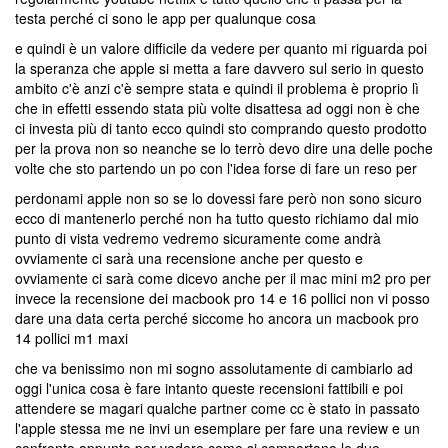
testa perché ci sono le app per qualunque cosa
e quindi è un valore difficile da vedere per quanto mi riguarda poi
la speranza che apple si metta a fare davvero sul serio in questo
ambito c'è anzi c'è sempre stata e quindi il problema è proprio lì
che in effetti essendo stata più volte disattesa ad oggi non è che
ci investa più di tanto ecco quindi sto comprando questo prodotto
per la prova non so neanche se lo terrò devo dire una delle poche
volte che sto partendo un po con l'idea forse di fare un reso per
perdonami apple non so se lo dovessi fare però non sono sicuro
ecco di mantenerlo perché non ha tutto questo richiamo dal mio
punto di vista vedremo vedremo sicuramente come andrà
ovviamente ci sarà una recensione anche per questo e
ovviamente ci sarà come dicevo anche per il mac mini m2 pro per
invece la recensione dei macbook pro 14 e 16 pollici non vi posso
dare una data certa perché siccome ho ancora un macbook pro
14 pollici m1 maxi
che va benissimo non mi sogno assolutamente di cambiarlo ad
oggi l'unica cosa è fare intanto queste recensioni fattibili e poi
attendere se magari qualche partner come cc è stato in passato
l'apple stessa me ne invi un esemplare per fare una review e un