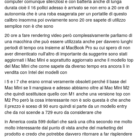
computer comunque silenziosi e con batteria anche di lunga
durata cioè il 16 pollici adesso è arrivato se non erro a 20 ore di
autonomia che è una roba esagerata per un portatile di questo
calibro insomma poi ovviamente sono 20 ore sapete di utilizzo
semplice non è che sono
20 ore a fare rendering video però complessivamente parliamo di
una macchina che può essere utilizzata anche per davvero lunghi
periodi di tempo ora insieme al MacBook Pro su cui spero di non
aver dimenticato null'altro di importante da suggerire sono stati
aggiornati i Mac Mini e soprattutto aggiornato anche il modello top
del Mac Mini che come sapete da diverso tempo era ancora lì in
vendita con Intel dei modelli con
i 5 e i 7 che erano ormai veramente obsoleti perché il base del
Mac Mini se li mangiava e adesso abbiamo oltre al Mac Mini M2
che quindi sostituisce quello con M1 anche una versione top con
M2 Pro però la cosa interessante non è solo questa è che anche
il prezzo è sceso di 90 euro quindi si parte da un modello entry
che da noi scende a 729 euro da considerare che
in America costa 599 dollari che sarà una cifra secondo me molto
molto interessante dal punto di vista anche del marketing del
prodotto e credo che potrebbe davvero ritornare a far risplendere