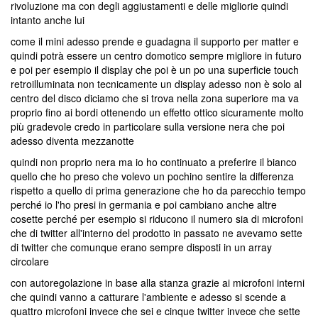
rivoluzione ma con degli aggiustamenti e delle migliorie quindi
intanto anche lui
come il mini adesso prende e guadagna il supporto per matter e
quindi potrà essere un centro domotico sempre migliore in futuro
e poi per esempio il display che poi è un po una superficie touch
retroilluminata non tecnicamente un display adesso non è solo al
centro del disco diciamo che si trova nella zona superiore ma va
proprio fino ai bordi ottenendo un effetto ottico sicuramente molto
più gradevole credo in particolare sulla versione nera che poi
adesso diventa mezzanotte
quindi non proprio nera ma io ho continuato a preferire il bianco
quello che ho preso che volevo un pochino sentire la differenza
rispetto a quello di prima generazione che ho da parecchio tempo
perché io l'ho presi in germania e poi cambiano anche altre
cosette perché per esempio si riducono il numero sia di microfoni
che di twitter all'interno del prodotto in passato ne avevamo sette
di twitter che comunque erano sempre disposti in un array
circolare
con autoregolazione in base alla stanza grazie ai microfoni interni
che quindi vanno a catturare l'ambiente e adesso si scende a
quattro microfoni invece che sei e cinque twitter invece che sette