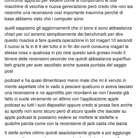
confronto appunto per vedere come si comportano le due
macchine di vecchia e nuova generazione però credo che non sia
neanche una recensione così importante insomma perché di
base abbiamo visto che i computer sono
quelli sappiamo gli aggiornamenti che ci sono e sono abbastanza
chiari per cui avremo semplicemente dei benchmark per dire
questo riusciva a fare questa operazione in tot magari 10 secondi
il nuovo la fa in 8 9 del tutto e in fin dei conti consuma magari la
stessa cosa o qualcosa in più cioè questo sarà grosso modo il
tenore delle recensioni secondo me quindi abbastanza superfluo
beh grazie per aver ascoltato anche questa puntata del saggio
post
podcast e ha quasi dimenticavo meno male che mi è venuto in
mente aspettate che lo vado a pescare qualcuno ci aveva lasciato
una recensione e ne approfitto per ricordarvi se non l'aveste già
fatto ci vuole veramente un attimo con l'applicazione apple
podcast su tutti i suoi dispositivi oppure credo si possa fare anche
su spotify non sono sicuro però di sicuro quelle che lasciate su
apple podcast le possiamo vedere se mettete le stellette e
qualche parola come con la recensione di jack casta che lascia
5 stelle scrive ottimo quindi assolutamente grazie e poi aggiunge