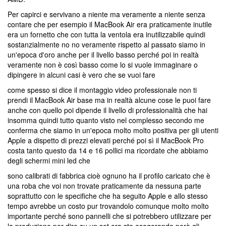
Per capirci e servivano a niente ma veramente a niente senza
contare che per esempio il MacBook Air era praticamente inutile
era un fornetto che con tutta la ventola era inutilizzabile quindi
sostanzialmente no no veramente rispetto al passato siamo in
un'epoca d'oro anche per il livello basso perché poi in realtà
veramente non è così basso come lo si vuole immaginare o
dipingere in alcuni casi è vero che se vuoi fare
come spesso si dice il montaggio video professionale non ti
prendi il MacBook Air base ma in realtà alcune cose le puoi fare
anche con quello poi dipende il livello di professionalità che hai
insomma quindi tutto quanto visto nel complesso secondo me
conferma che siamo in un'epoca molto molto positiva per gli utenti
Apple a dispetto di prezzi elevati perché poi sì il MacBook Pro
costa tanto questo da 14 e 16 pollici ma ricordate che abbiamo
degli schermi mini led che
sono calibrati di fabbrica cioè ognuno ha il profilo caricato che è
una roba che voi non trovate praticamente da nessuna parte
soprattutto con le specifiche che ha seguito Apple e allo stesso
tempo avrebbe un costo pur trovandolo comunque molto molto
importante perché sono pannelli che si potrebbero utilizzare per