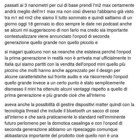
passati ai 3 nanometri per cui di base prendi l'm2 max certamente
andrà meglio dell'm1 max ma non così diverso l'abbiamo già visto
tra m1 ed rm2 che siamo lì tutto sommato e quindi saltiamo di un
giorno oggi 18 gennaio io dico sempre le date nei podcast anche
se alcuni mi suggeriscono di non farlo ma credo sia importante
contestualizzare viene annunciato l'onpod di seconda
generazione quello grande non quello piccolo e
si magari qualcuno non sa neanche che esisteva perché l'onpod
la prima generazione in realtà non è arrivata mai ufficialmente in
italia qui siamo partiti con la vendita dell'onpod mini quello più
piccino che molti hanno anche apprezzato per il design per
alcune caratteristiche sul fronte audio e via riscorrendo l'onpod
quello grande invece a un certo punto è stato semplicemente
dismesso il mini ha ottenuto alcuni vantaggi rispetto a quello di
prima generazione e più grande cioè che all'interno
aveva anche la possibilità di gestire dispositivi matter quindi con la
tecnologia thread che include il bluetooth un sacco di cose
all'interno e che sarà praticamente lo standard nell'imminente
futuro perlomeno per la domotica casalinga e con l'onpod di
seconda generazione abbiamo un ripescaggio comunque
abbastanza importante del prodotto cioè quello non è una