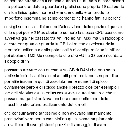
so sembra strano che il completo abbia un numero di core dispari
ma poi sono andato a guardare i grafici sono proprio 19 dal punto
di vista fisico quindi non è che anche quello è un prodotto
imperfetto insomma no semplicemente ne hanno fatti 19 perché
così gli sono usciti diciamo nell'allocazione dello spazio di questo
chip e poi per M2 Max abbiamo sempre la stessa CPU così come
avveniva già nel passato tra M1 Pro ed M1 Max ma un raddoppio
di core per quanto riguarda la GPU oltre che di velocità della
memoria unificata e della potenzialità di configurazione infatti se
poi abbiamo l'M2 Max completo che di GPU ha 38 core ricordate
il doppio di 19
possiamo arrivare con questo a 96 GB di RAM che non sono
tantissimissimissimi in alcuni ambiti però parliamo sempre di un
portatile insomma quindi assolutamente numeri di spicco
ovviamente però è di spicco anche il prezzo cioè per esempio il
top dell'M2 Max da 16 pollici costa 4249 euro il punto è che in
passato magari si arrivava anche a queste cifre con delle
macchine che erano praticamente dei fornelli
che consumavano tantissimo e non avevano minimamente
prestazioni veramente workstation qui ci siamo ampiamente
arrivati con dicevo gli stessi prezzi e il vantaggio di avere