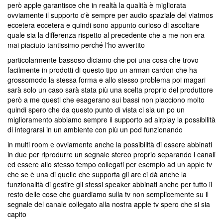
però apple garantisce che in realtà la qualità è migliorata
ovviamente il supporto c'è sempre per audio spaziale del viatmos
eccetera eccetera e quindi sono appunto curioso di ascoltare
quale sia la differenza rispetto al precedente che a me non era
mai piaciuto tantissimo perché l'ho avvertito
particolarmente bassoso diciamo che poi una cosa che trovo
facilmente in prodotti di questo tipo un arman cardon che ha
grossomodo la stessa forma e allo stesso problema poi magari
sarà solo un caso sarà stata più una scelta proprio del produttore
però a me questi che esagerano sui bassi non piacciono molto
quindi spero che da questo punto di vista ci sia un po un
miglioramento abbiamo sempre il supporto ad airplay la possibilità
di integrarsi in un ambiente con più un pod funzionando
in multi room e ovviamente anche la possibilità di essere abbinati
in due per riprodurre un segnale stereo proprio separando i canali
ed essere allo stesso tempo collegati per esempio ad un apple tv
che se è una di quelle che supporta gli arc ci dà anche la
funzionalità di gestire gli stessi speaker abbinati anche per tutto il
resto delle cose che guardiamo sulla tv non semplicemente su il
segnale del canale collegato alla nostra apple tv spero che si sia
capito