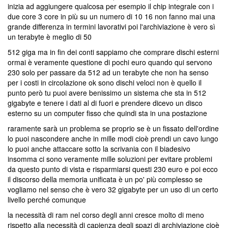
inizia ad aggiungere qualcosa per esempio il chip integrale con i
due core 3 core in più su un numero di 10 16 non fanno mai una
grande differenza in termini lavorativi poi l'archiviazione è vero sì
un terabyte è meglio di 50
512 giga ma in fin dei conti sappiamo che comprare dischi esterni
ormai è veramente questione di pochi euro quando qui servono
230 solo per passare da 512 ad un terabyte che non ha senso
per i costi in circolazione ok sono dischi veloci non è quello il
punto però tu puoi avere benissimo un sistema che sta in 512
gigabyte e tenere i dati al di fuori e prendere dicevo un disco
esterno su un computer fisso che quindi sta in una postazione
raramente sarà un problema se proprio se è un fissato dell'ordine
lo puoi nascondere anche in mille modi cioè prendi un cavo lungo
lo puoi anche attaccare sotto la scrivania con il biadesivo
insomma ci sono veramente mille soluzioni per evitare problemi
da questo punto di vista e risparmiarsi questi 230 euro e poi ecco
il discorso della memoria unificata è un po' più complesso se
vogliamo nel senso che è vero 32 gigabyte per un uso di un certo
livello perché comunque
la necessità di ram nel corso degli anni cresce molto di meno
rispetto alla necessità di capienza degli spazi di archiviazione cioè