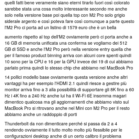
quelli fatti bene veramente siano eterni tirarlo fuori così colorato
sarebbe stata una cosa molto interessante secondo me anche
solo nella versione base poi quella top con M2 Pro solo grigio
siderale argento e così poteva fare così comunque a parte questo
l'M2 Pro ci porta ad un listino di 1579 euro che è un bella
aumento rispetto al top dell'M2 ovviamente però ci porta anche a
16 GB di memoria unificata una conferma se vogliamo dei 512
GB di SSD e anche l'M2 Pro però nella versione entry quella che
per il famoso product binning arriva con alcuni core spenti quindi
10 sono per la CPU e 16 per la GPU invece dei 19 di cui abbiamo
parlato prima quindi lo stesso chip che abbiamo nel MacBook Pro
14 pollici modello base ovviamente questa versione anche altri
vantaggi ha per esempio l'HDMI 2.1 quindi riesce a gestire più
monitor arriva fino a 3 alla possibilità di supportare gli 8K fino a 60
Hz i 4K fino a 240 Hz anche lui ha il Wi-Fi 6E insomma magari
dimentico qualcosa ma gli aggiornamenti che abbiamo visto sul
MacBook Pro si ritrovano anche nel Mini con M2 Pro per il resto
abbiamo anche un raddoppio di porti
Thunderbolt da non dimenticare perché si passa da 2 a 4
rendendo ovviamente il tutto molto molto più flessibile per le
configurazioni desktop anche di un certo calibro il problema