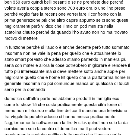
ben 350 euro quindi belli pesanti e se ne prendete due perché
volete averla coppia stereo sono 700 euro ora io uno l'ho preso
perché voglio fare la recensione vorrei fare il confronto con la
prima generazione più che altro capire appunto se ci sono questi
miglioramenti però vi dico che il mio on pod mini sta nella
scatolina chiuso perché da quando l'ho avuto non ho mai trovato
motivo di mettere
in funzione perché sì l'audio è anche decente però tutto sommato
insomma non ne vale la pena per quello che è attualmente lo
stato smart poi visto che adesso stiamo partendo in maniera più
seria con mater e allora le cose potrebbero migliorare e rendere il
tutto più interessante ma si deve mettere sotto anche apple per
migliorare quello che è home kit quello che la piattaforma home in
generale insomma no poi comunque manca un qualcosa di touch
serio per la domanda
domotica dall'altra parte noi abbiamo prodotti in famiglia eco
come lo show 15 che costa praticamente questa cifra forse di
meno non mi ricordo e alla fine dei conti è anche una televisione
tra virgolette perché adesso ci hanno messo praticamente
l'aggiornamento software con la fire tv stick quindi non solo fa da
cornice non solo fa centro di domotica ma ti puoi vedere
regolarmente youtube netflix e tutto quello che ti passa per la