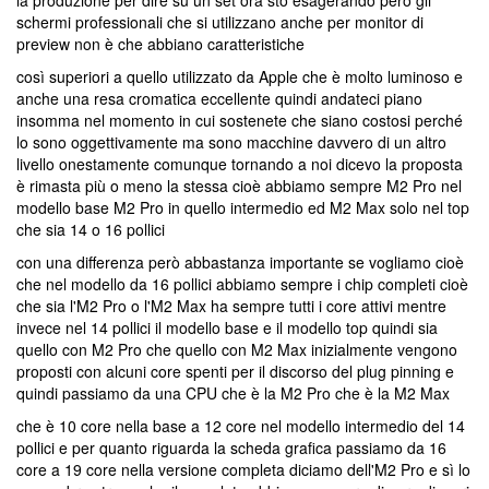
la produzione per dire su un set ora sto esagerando però gli
schermi professionali che si utilizzano anche per monitor di
preview non è che abbiano caratteristiche
così superiori a quello utilizzato da Apple che è molto luminoso e
anche una resa cromatica eccellente quindi andateci piano
insomma nel momento in cui sostenete che siano costosi perché
lo sono oggettivamente ma sono macchine davvero di un altro
livello onestamente comunque tornando a noi dicevo la proposta
è rimasta più o meno la stessa cioè abbiamo sempre M2 Pro nel
modello base M2 Pro in quello intermedio ed M2 Max solo nel top
che sia 14 o 16 pollici
con una differenza però abbastanza importante se vogliamo cioè
che nel modello da 16 pollici abbiamo sempre i chip completi cioè
che sia l'M2 Pro o l'M2 Max ha sempre tutti i core attivi mentre
invece nel 14 pollici il modello base e il modello top quindi sia
quello con M2 Pro che quello con M2 Max inizialmente vengono
proposti con alcuni core spenti per il discorso del plug pinning e
quindi passiamo da una CPU che è la M2 Pro che è la M2 Max
che è 10 core nella base a 12 core nel modello intermedio del 14
pollici e per quanto riguarda la scheda grafica passiamo da 16
core a 19 core nella versione completa diciamo dell'M2 Pro e sì lo