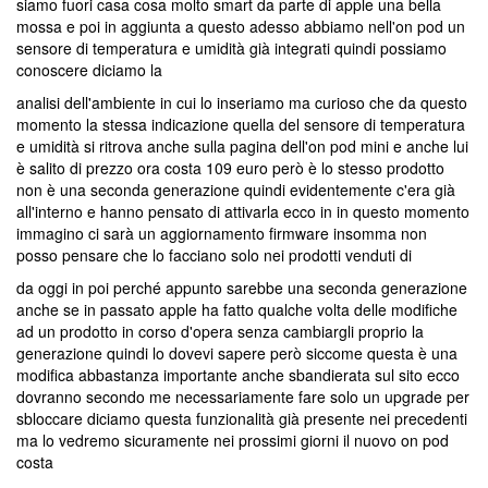
siamo fuori casa cosa molto smart da parte di apple una bella
mossa e poi in aggiunta a questo adesso abbiamo nell'on pod un
sensore di temperatura e umidità già integrati quindi possiamo
conoscere diciamo la
analisi dell'ambiente in cui lo inseriamo ma curioso che da questo
momento la stessa indicazione quella del sensore di temperatura
e umidità si ritrova anche sulla pagina dell'on pod mini e anche lui
è salito di prezzo ora costa 109 euro però è lo stesso prodotto
non è una seconda generazione quindi evidentemente c'era già
all'interno e hanno pensato di attivarla ecco in in questo momento
immagino ci sarà un aggiornamento firmware insomma non
posso pensare che lo facciano solo nei prodotti venduti di
da oggi in poi perché appunto sarebbe una seconda generazione
anche se in passato apple ha fatto qualche volta delle modifiche
ad un prodotto in corso d'opera senza cambiargli proprio la
generazione quindi lo dovevi sapere però siccome questa è una
modifica abbastanza importante anche sbandierata sul sito ecco
dovranno secondo me necessariamente fare solo un upgrade per
sbloccare diciamo questa funzionalità già presente nei precedenti
ma lo vedremo sicuramente nei prossimi giorni il nuovo on pod
costa