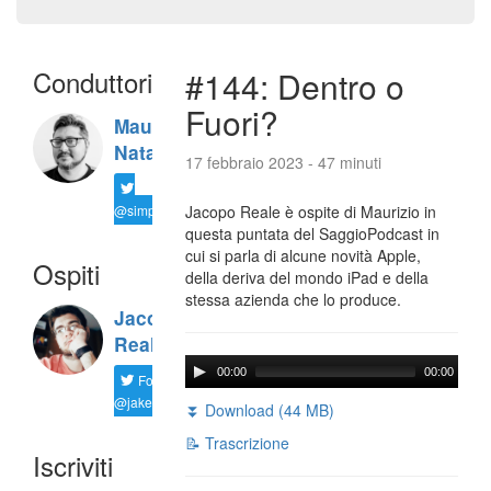
Conduttori
#144: Dentro o
Fuori?
Maurizio
Natali
17 febbraio 2023 - 47 minuti
@simplemal
Jacopo Reale è ospite di Maurizio in
questa puntata del SaggioPodcast in
cui si parla di alcune novità Apple,
Ospiti
della deriva del mondo iPad e della
stessa azienda che lo produce.
Jacopo
Reale
00:00
00:00
Follow
@jakereale
⏬ Download (44 MB)
📝 Trascrizione
Iscriviti