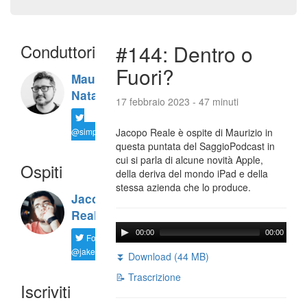
Conduttori
#144: Dentro o
Fuori?
Maurizio
Natali
17 febbraio 2023 - 47 minuti
@simplemal
Jacopo Reale è ospite di Maurizio in
questa puntata del SaggioPodcast in
cui si parla di alcune novità Apple,
Ospiti
della deriva del mondo iPad e della
stessa azienda che lo produce.
Jacopo
Reale
00:00
00:00
Follow
@jakereale
⏬ Download (44 MB)
📝 Trascrizione
Iscriviti