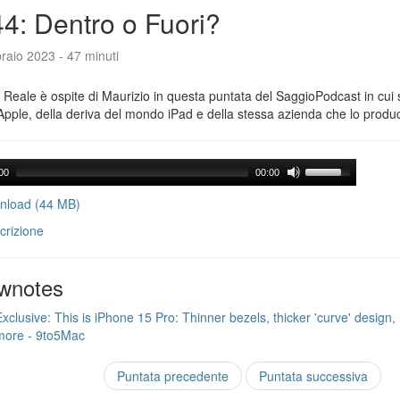
4: Dentro o Fuori?
raio 2023 - 47 minuti
Reale è ospite di Maurizio in questa puntata del SaggioPodcast in cui s
Apple, della deriva del mondo iPad e della stessa azienda che lo produ
00
00:00
load (44 MB)
crizione
wnotes
Exclusive: This is iPhone 15 Pro: Thinner bezels, thicker 'curve' design, 
more - 9to5Mac
Puntata precedente
Puntata successiva