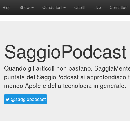
Blog
Show
Conduttori
Ospiti
Live
Contattaci
SaggioPodcast
Quando gli articoli non bastano, SaggiaMente 
puntata del SaggioPodcast si approfondisco t
mondo Apple e della tecnologia in generale.
@saggiopodcast