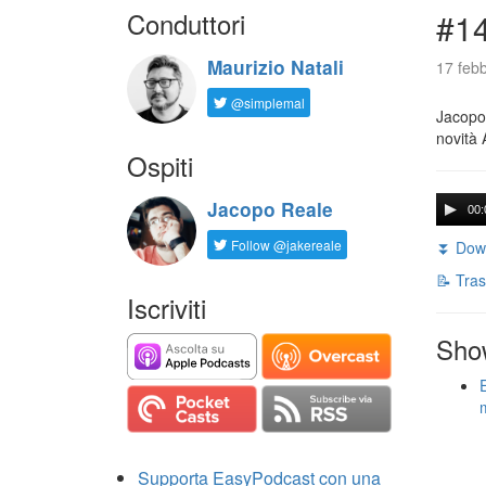
Conduttori
#14
Maurizio Natali
17 febb
@simplemal
Jacopo 
novità 
Ospiti
Jacopo Reale
00:
Follow @jakereale
⏬ Down
📝 Tras
Iscriviti
Sho
Supporta EasyPodcast con una