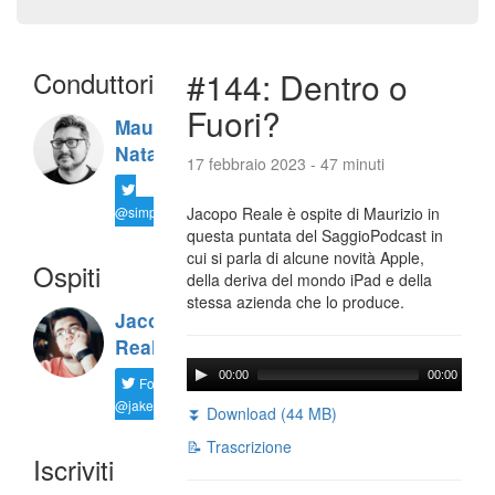
Conduttori
#144: Dentro o
Fuori?
Maurizio
Natali
17 febbraio 2023 - 47 minuti
@simplemal
Jacopo Reale è ospite di Maurizio in
questa puntata del SaggioPodcast in
cui si parla di alcune novità Apple,
Ospiti
della deriva del mondo iPad e della
stessa azienda che lo produce.
Jacopo
Reale
00:00
00:00
Follow
@jakereale
⏬ Download (44 MB)
📝 Trascrizione
Iscriviti