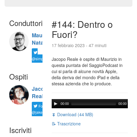
Conduttori
#144: Dentro o
Fuori?
Maurizio
Natali
17 febbraio 2023 - 47 minuti
@simplemal
Jacopo Reale è ospite di Maurizio in
questa puntata del SaggioPodcast in
cui si parla di alcune novità Apple,
Ospiti
della deriva del mondo iPad e della
stessa azienda che lo produce.
Jacopo
Reale
00:00
00:00
Follow
@jakereale
⏬ Download (44 MB)
📝 Trascrizione
Iscriviti