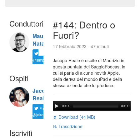
Conduttori
#144: Dentro o
Fuori?
Maurizio
Natali
17 febbraio 2023 - 47 minuti
@simplemal
Jacopo Reale è ospite di Maurizio in
questa puntata del SaggioPodcast in
cui si parla di alcune novità Apple,
Ospiti
della deriva del mondo iPad e della
stessa azienda che lo produce.
Jacopo
Reale
00:00
00:00
Follow
@jakereale
⏬ Download (44 MB)
📝 Trascrizione
Iscriviti