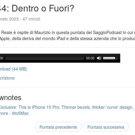
4: Dentro o Fuori?
raio 2023 - 47 minuti
Reale è ospite di Maurizio in questa puntata del SaggioPodcast in cui s
Apple, della deriva del mondo iPad e della stessa azienda che lo produ
00
00:00
load (44 MB)
crizione
wnotes
Exclusive: This is iPhone 15 Pro: Thinner bezels, thicker 'curve' design, 
more - 9to5Mac
Puntata precedente
Puntata successiva