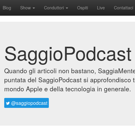
Blog
Show
Conduttori
Ospiti
Live
Contattaci
SaggioPodcast
Quando gli articoli non bastano, SaggiaMente 
puntata del SaggioPodcast si approfondisco t
mondo Apple e della tecnologia in generale.
@saggiopodcast