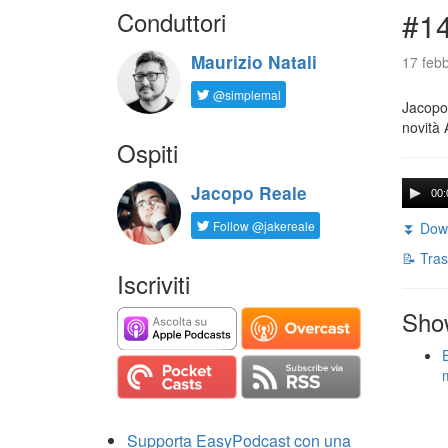
Conduttori
#14
Maurizio Natali
17 febb
@simplemal
Jacopo 
novità 
Ospiti
Jacopo Reale
00:
Follow @jakereale
⏬ Down
📝 Tras
Iscriviti
Sho
Supporta EasyPodcast con una