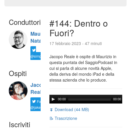
Conduttori
#144: Dentro o
Fuori?
Maurizio
Natali
17 febbraio 2023 - 47 minuti
@simplemal
Jacopo Reale è ospite di Maurizio in
questa puntata del SaggioPodcast in
cui si parla di alcune novità Apple,
Ospiti
della deriva del mondo iPad e della
stessa azienda che lo produce.
Jacopo
Reale
00:00
00:00
Follow
@jakereale
⏬ Download (44 MB)
📝 Trascrizione
Iscriviti