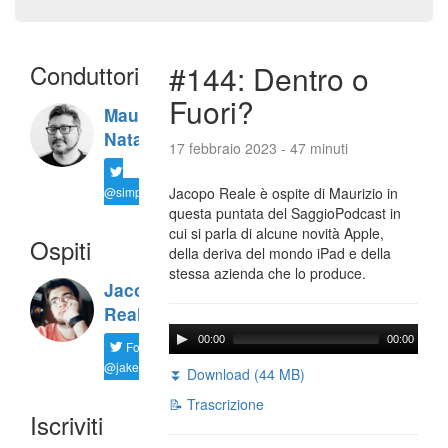
Conduttori
#144: Dentro o
Fuori?
Maurizio
Natali
17 febbraio 2023 - 47 minuti
@simplemal
Jacopo Reale è ospite di Maurizio in
questa puntata del SaggioPodcast in
cui si parla di alcune novità Apple,
Ospiti
della deriva del mondo iPad e della
stessa azienda che lo produce.
Jacopo
Reale
00:00
00:00
Follow
@jakereale
⏬ Download (44 MB)
📝 Trascrizione
Iscriviti