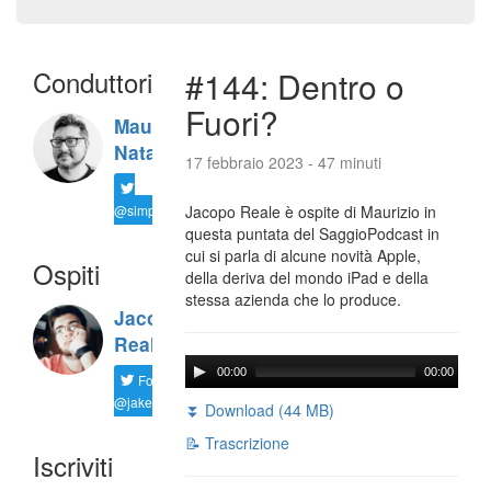
Conduttori
#144: Dentro o
Fuori?
Maurizio
Natali
17 febbraio 2023 - 47 minuti
@simplemal
Jacopo Reale è ospite di Maurizio in
questa puntata del SaggioPodcast in
cui si parla di alcune novità Apple,
Ospiti
della deriva del mondo iPad e della
stessa azienda che lo produce.
Jacopo
Reale
00:00
00:00
Follow
@jakereale
⏬ Download (44 MB)
📝 Trascrizione
Iscriviti