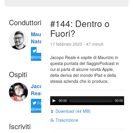
Conduttori
#144: Dentro o
Fuori?
Maurizio
Natali
17 febbraio 2023 - 47 minuti
@simplemal
Jacopo Reale è ospite di Maurizio in
questa puntata del SaggioPodcast in
cui si parla di alcune novità Apple,
Ospiti
della deriva del mondo iPad e della
stessa azienda che lo produce.
Jacopo
Reale
00:00
00:00
Follow
@jakereale
⏬ Download (44 MB)
📝 Trascrizione
Iscriviti