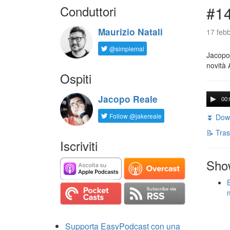
Conduttori
#14
Maurizio Natali
17 febb
@simplemal
Jacopo 
novità 
Ospiti
Jacopo Reale
00:
Follow @jakereale
⏬ Down
📝 Tras
Iscriviti
Sho
Supporta EasyPodcast con una