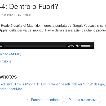
4: Dentro o Fuori?
raio 2023 - 47 minuti
Reale è ospite di Maurizio in questa puntata del SaggioPodcast in cui s
Apple, della deriva del mondo iPad e della stessa azienda che lo produ
00
00:00
load (44 MB)
crizione
wnotes
Exclusive: This is iPhone 15 Pro: Thinner bezels, thicker 'curve' design, 
more - 9to5Mac
Puntata precedente
Puntata successiva