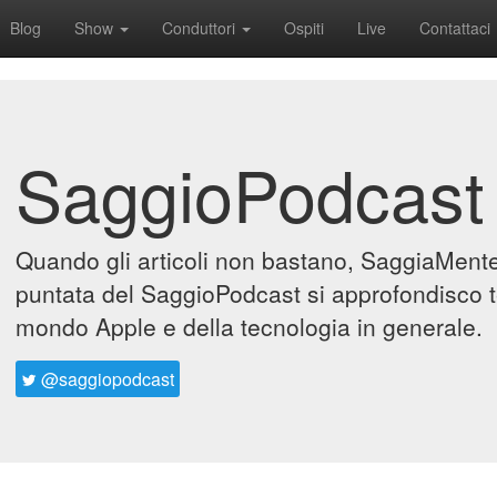
Blog
Show
Conduttori
Ospiti
Live
Contattaci
SaggioPodcast
Quando gli articoli non bastano, SaggiaMente 
puntata del SaggioPodcast si approfondisco t
mondo Apple e della tecnologia in generale.
@saggiopodcast