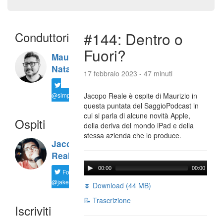
Conduttori
#144: Dentro o
Fuori?
Maurizio
Natali
17 febbraio 2023 - 47 minuti
@simplemal
Jacopo Reale è ospite di Maurizio in
questa puntata del SaggioPodcast in
cui si parla di alcune novità Apple,
Ospiti
della deriva del mondo iPad e della
stessa azienda che lo produce.
Jacopo
Reale
00:00
00:00
Follow
@jakereale
⏬ Download (44 MB)
📝 Trascrizione
Iscriviti