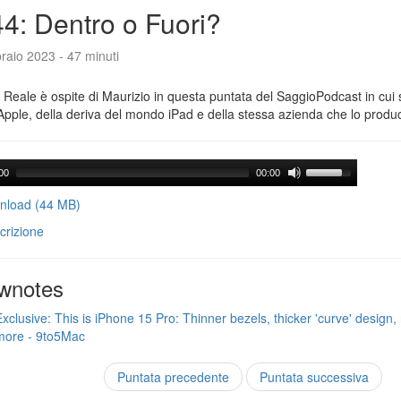
4: Dentro o Fuori?
raio 2023 - 47 minuti
Reale è ospite di Maurizio in questa puntata del SaggioPodcast in cui s
Apple, della deriva del mondo iPad e della stessa azienda che lo produ
00
00:00
load (44 MB)
crizione
wnotes
Exclusive: This is iPhone 15 Pro: Thinner bezels, thicker 'curve' design, 
more - 9to5Mac
Puntata precedente
Puntata successiva