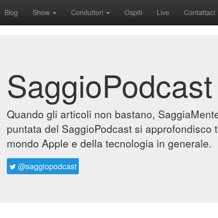
Blog
Show
Conduttori
Ospiti
Live
Contattaci
SaggioPodcast
Quando gli articoli non bastano, SaggiaMente 
puntata del SaggioPodcast si approfondisco t
mondo Apple e della tecnologia in generale.
@saggiopodcast