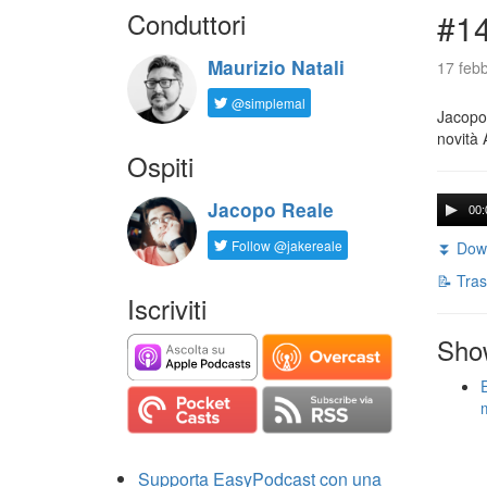
Conduttori
#14
Maurizio Natali
17 febb
@simplemal
Jacopo 
novità 
Ospiti
Jacopo Reale
00:
Follow @jakereale
⏬ Down
📝 Tras
Iscriviti
Sho
Supporta EasyPodcast con una