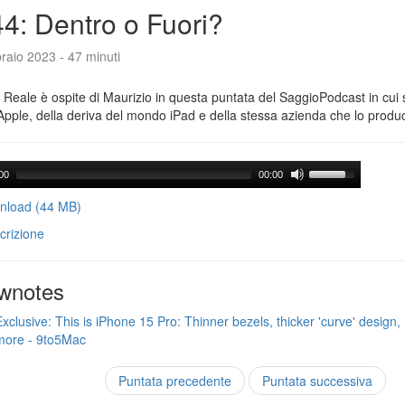
4: Dentro o Fuori?
raio 2023 - 47 minuti
Reale è ospite di Maurizio in questa puntata del SaggioPodcast in cui s
Apple, della deriva del mondo iPad e della stessa azienda che lo produ
00
00:00
load (44 MB)
crizione
wnotes
Exclusive: This is iPhone 15 Pro: Thinner bezels, thicker 'curve' design, 
more - 9to5Mac
Puntata precedente
Puntata successiva