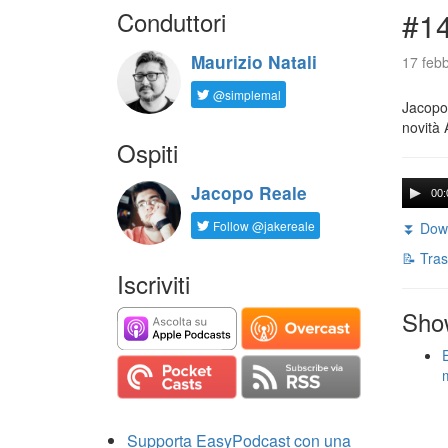
Conduttori
#14
Maurizio Natali
17 febb
@simplemal
Jacopo 
novità 
Ospiti
Jacopo Reale
00:
Follow @jakereale
⏬ Down
📝 Tras
Iscriviti
Sho
Supporta EasyPodcast con una