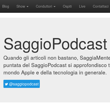
Blog
Show
Conduttori
Ospiti
Live
Contattaci
SaggioPodcast
Quando gli articoli non bastano, SaggiaMente 
puntata del SaggioPodcast si approfondisco t
mondo Apple e della tecnologia in generale.
@saggiopodcast