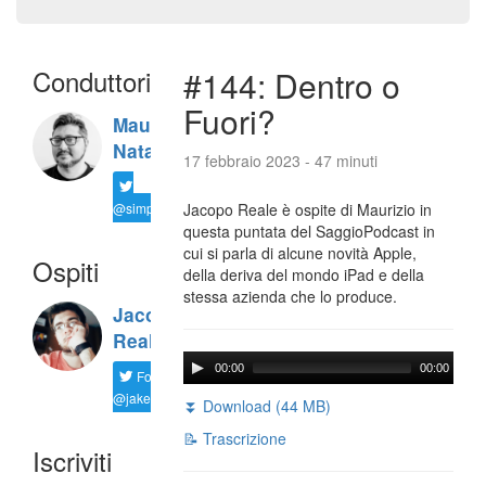
Conduttori
#144: Dentro o
Fuori?
Maurizio
Natali
17 febbraio 2023 - 47 minuti
@simplemal
Jacopo Reale è ospite di Maurizio in
questa puntata del SaggioPodcast in
cui si parla di alcune novità Apple,
Ospiti
della deriva del mondo iPad e della
stessa azienda che lo produce.
Jacopo
Reale
00:00
00:00
Follow
@jakereale
⏬ Download (44 MB)
📝 Trascrizione
Iscriviti